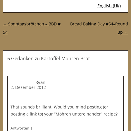
English (UK)
Post-Navigation
←
Sonntagsbrötchen – BBD #
Bread Baking Day #54–Round
54
up
→
6 Gedanken
zu
Kartoffel-Möhren-Brot
Ryan
2. Dezember 2012
That sounds brilliant! Would you mind posting (or
posting a link to) your “Möhren untereinander” recipe?
↓
Antworten