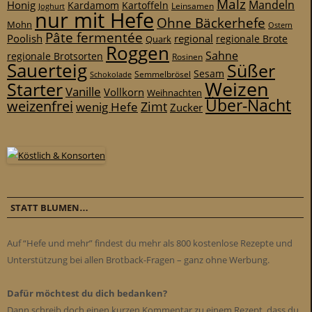
Malz
Mandeln
Honig
Kardamom
Kartoffeln
Leinsamen
Joghurt
nur mit Hefe
Ohne Bäckerhefe
Mohn
Ostern
Pâte fermentée
Poolish
regional
Quark
regionale Brote
Roggen
Sahne
regionale Brotsorten
Rosinen
Sauerteig
Süßer
Sesam
Schokolade
Semmelbrösel
Weizen
Starter
Vanille
Vollkorn
Weihnachten
Über-Nacht
weizenfrei
Zimt
wenig Hefe
Zucker
STATT BLUMEN…
Auf “Hefe und mehr” findest du mehr als 800 kostenlose Rezepte und
Unterstützung bei allen Brotback-Fragen – ganz ohne Werbung.
Dafür möchtest du dich bedanken?
Dann schreib doch einen kurzen Kommentar zu einem Rezept, dass du