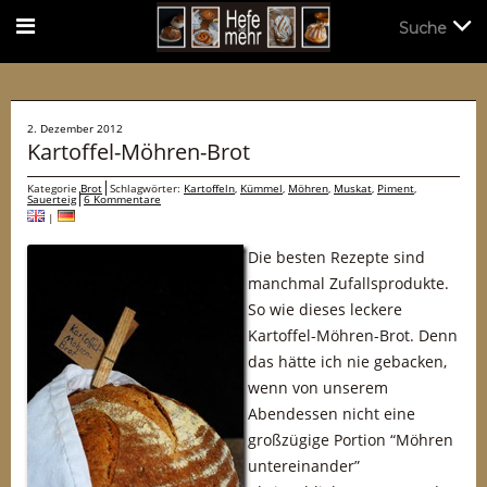
Suche
Suche
2. Dezember 2012
Kartoffel-Möhren-Brot
Kategorie
Brot
Schlagwörter:
Kartoffeln
,
Kümmel
,
Möhren
,
Muskat
,
Piment
,
Sauerteig
6 Kommentare
|
Die besten Rezepte sind
manchmal Zufallsprodukte.
So wie dieses leckere
Kartoffel-Möhren-Brot. Denn
das hätte ich nie gebacken,
wenn von unserem
Abendessen nicht eine
großzügige Portion “Möhren
untereinander”