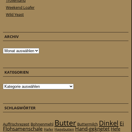
Trollenland
Weekend Loafer
Wild Yeast
ARCHIV
Archiv
KATEGORIEN
Kategorien
SCHLAGWÖRTER
Butter
Dinkel
Ei
Auffrischrezept
Bohnenmehl
Buttermilch
Flohsamenschale
Hand-geknetet
Hefe
Hafer
Hagebutten