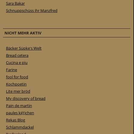
Sara Bakar
Schnuppschüss ihr Manzfred
NICHT MEHR AKTIV
Bäcker Süpke's Welt
Bread cetera
Cucina e piu
Farine
fool for food
Kochpoetin
Lite mer bröd
My discovery of bread
Pain de martin
paules ki(t)chen
Rekas Blog
Schlammdackel