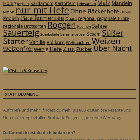
Malz
Mandeln
Honig
Kardamom
Kartoffeln
Leinsamen
Joghurt
nur mit Hefe
Ohne Bäckerhefe
Mohn
Ostern
Pâte fermentée
Poolish
regional
Quark
regionale Brote
Roggen
Sahne
regionale Brotsorten
Rosinen
Sauerteig
Süßer
Sesam
Schokolade
Semmelbrösel
Weizen
Starter
Vanille
Vollkorn
Weihnachten
Über-Nacht
weizenfrei
Zimt
wenig Hefe
Zucker
STATT BLUMEN…
Auf “Hefe und mehr” findest du mehr als 800 kostenlose Rezepte und
Unterstützung bei allen Brotback-Fragen – ganz ohne Werbung.
Dafür möchtest du dich bedanken?