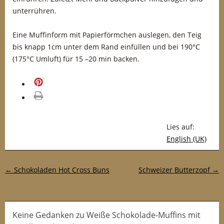
unterrühren.
Eine Muffinform mit Papierförmchen auslegen, den Teig
bis knapp 1cm unter dem Rand einfüllen und bei 190°C
(175°C Umluft) für 15 –20 min backen.
merken
drucken
Lies auf:
English (UK)
Post-Navigation
←
Schokoladen Hot Cross Buns
Schweizer Butterzopf
→
Keine Gedanken zu Weiße Schokolade-Muffins mit