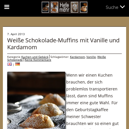
Suche
Suche
7. April 2013
Weiße Schokolade-Muffins mit Vanille und
Kardamom
Kategorie
Kuchen und Gebäck
Schlagwörter:
Kardamom
,
Vanille
,
Weiße
Schokolade
Keine Kommentare
|
Wenn wir einen Kuchen
brauchen, der sich
problemlos transportieren
lässt, dann sind Muffins
immer eine gute Wahl. Für
den Geburtstagkaffee
meiner Schwester
brauchten wir so einen gut