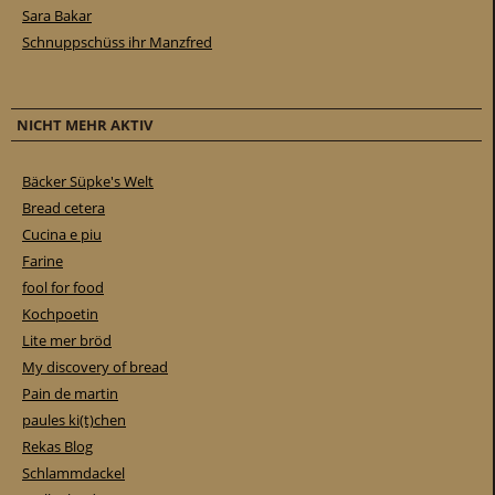
Sara Bakar
Schnuppschüss ihr Manzfred
NICHT MEHR AKTIV
Bäcker Süpke's Welt
Bread cetera
Cucina e piu
Farine
fool for food
Kochpoetin
Lite mer bröd
My discovery of bread
Pain de martin
paules ki(t)chen
Rekas Blog
Schlammdackel