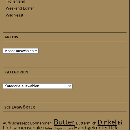
Trollenland
Weekend Loafer
Wild Yeast
ARCHIV
Archiv
KATEGORIEN
Kategorien
SCHLAGWÖRTER
Butter
Dinkel
Ei
Auffrischrezept
Bohnenmehl
Buttermilch
Flohsamenschale
Hand-geknetet
Hefe
Hafer
Hagebutten