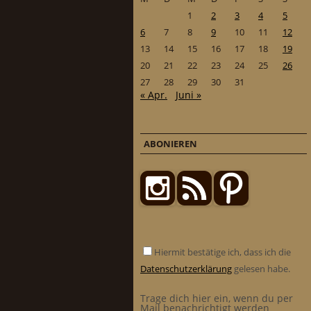
1
2
3
4
5
6
7
8
9
10
11
12
13
14
15
16
17
18
19
20
21
22
23
24
25
26
27
28
29
30
31
« Apr.
Juni »
ABONIEREN
Hiermit bestätige ich, dass ich die
Datenschutzerklärung
gelesen habe.
Trage dich hier ein, wenn du per
Mail benachrichtigt werden