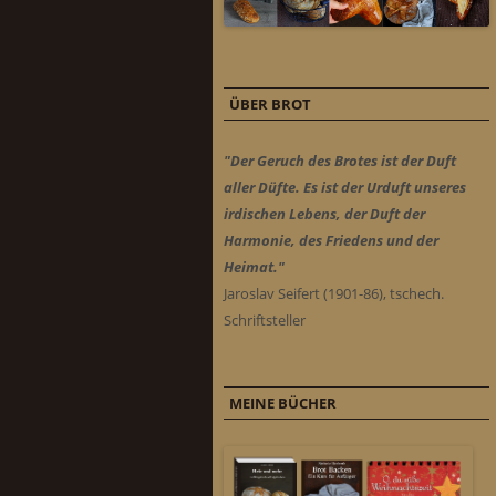
ÜBER BROT
"Der Geruch des Brotes ist der Duft
aller Düfte. Es ist der Urduft unseres
irdischen Lebens, der Duft der
Harmonie, des Friedens und der
Heimat."
Jaroslav Seifert (1901-86), tschech.
Schriftsteller
MEINE BÜCHER