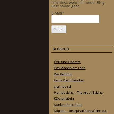
möchtest, wenn ein neuer Blog-
Post online geht.
E-Mail*
BLOGROLL
Chili und Ciabatta
Das Mädel vom Land
Der Brotdoc
Feine Köstlichkeiten
grain de sel
Homebaking – The Art of Baking
Küchenlatein
Madam Rote Rübe
Mipano – Rezeptsuchmaschine etc.