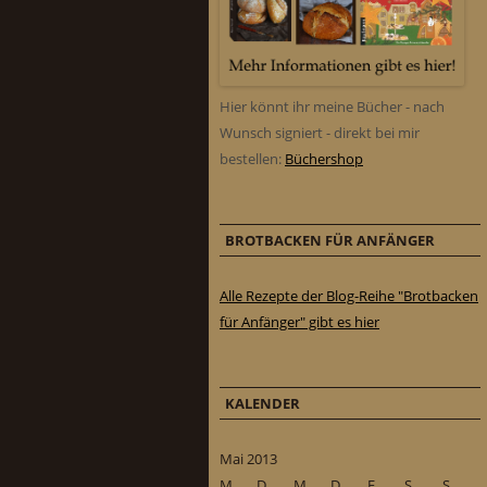
Hier könnt ihr meine Bücher - nach
Wunsch signiert - direkt bei mir
bestellen:
Büchershop
BROTBACKEN FÜR ANFÄNGER
Alle Rezepte der Blog-Reihe "Brotbacken
für Anfänger" gibt es hier
KALENDER
Mai 2013
M
D
M
D
F
S
S