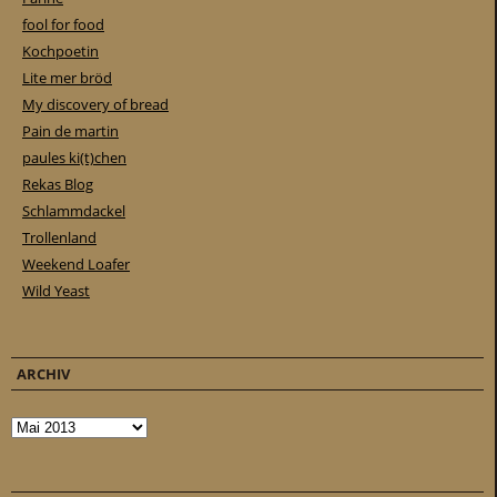
fool for food
Kochpoetin
Lite mer bröd
My discovery of bread
Pain de martin
paules ki(t)chen
Rekas Blog
Schlammdackel
Trollenland
Weekend Loafer
Wild Yeast
ARCHIV
Archiv