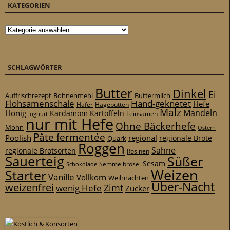
KATEGORIEN
Kategorien
SCHLAGWÖRTER
Butter
Dinkel
Ei
Auffrischrezept
Bohnenmehl
Buttermilch
Flohsamenschale
Hand-geknetet
Hefe
Hafer
Hagebutten
Malz
Mandeln
Honig
Kardamom
Kartoffeln
Leinsamen
Joghurt
nur mit Hefe
Ohne Bäckerhefe
Mohn
Ostern
Pâte fermentée
Poolish
regional
Quark
regionale Brote
Roggen
Sahne
regionale Brotsorten
Rosinen
Sauerteig
Süßer
Sesam
Schokolade
Semmelbrösel
Weizen
Starter
Vanille
Vollkorn
Weihnachten
Über-Nacht
weizenfrei
Zimt
wenig Hefe
Zucker