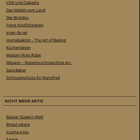
Chili und Ciabatta
Das Mädel vom Land
Der Brotdoc
Feine Köstlichkeiten
grain de sel
Homebaking – The Art of Baking
Küchenlatein
Madam Rote Rübe
Mipano – Rezeptsuchmaschine etc.
Sara Bakar
Schnuppschüss ihr Manzfred
NICHT MEHR AKTIV
Bäcker Süpke's Welt
Bread cetera
Cucina e piu
Farine