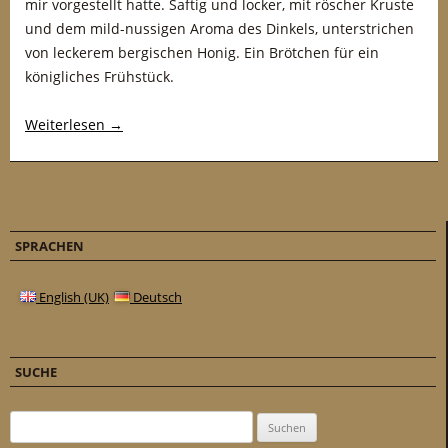
mir vorgestellt hatte. Saftig und locker, mit röscher Kruste
und dem mild-nussigen Aroma des Dinkels, unterstrichen
von leckerem bergischen Honig. Ein Brötchen für ein
königliches Frühstück.
Weiterlesen
→
SPRACHEN
English (UK)
Deutsch
SUCHE
Suchen nach: