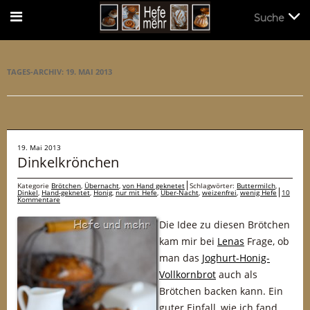
Suche
Suche
TAGES-ARCHIV:
19. MAI 2013
19. Mai 2013
Dinkelkrönchen
Kategorie
Brötchen
,
Übernacht
,
von Hand geknetet
Schlagwörter:
Buttermilch
,
Dinkel
,
Hand-geknetet
,
Honig
,
nur mit Hefe
,
Über-Nacht
,
weizenfrei
,
wenig Hefe
10
Kommentare
Die Idee zu diesen Brötchen
kam mir bei
Lenas
Frage, ob
man das
Joghurt-Honig-
Vollkornbrot
auch als
Brötchen backen kann. Ein
guter Einfall, wie ich fand,