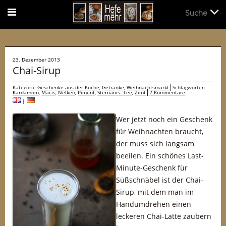
Suche
Suche
23. Dezember 2013
Chai-Sirup
Kategorie
Geschenke aus der Küche
,
Getränke
,
Weihnachtsmarkt
Schlagwörter:
Kardamom
,
Macis
,
Nelken
,
Piment
,
Sternanis. Tee
,
Zimt
2 Kommentare
|
Wer jetzt noch ein Geschenk
für Weihnachten braucht,
der muss sich langsam
beeilen. Ein schönes Last-
Minute-Geschenk für
Süßschnäbel ist der Chai-
Sirup, mit dem man im
Handumdrehen einen
leckeren Chai-Latte zaubern