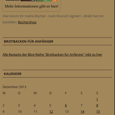
Hier könnt ihr meine Bücher - nach Wunsch signiert - direkt bei mir
bestellen:
Büchershop
BROTBACKEN FÜR ANFÄNGER
Alle Rezepte der Blog-Reihe "Brotbacken für Anfänger" gibt es hier
KALENDER
Dezember 2013
M
D
M
D
F
S
S
1
2
3
4
5
6
7
8
9
10
11
12
13
14
15