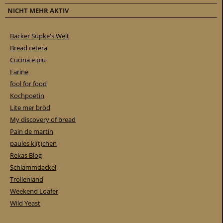
NICHT MEHR AKTIV
Bäcker Süpke's Welt
Bread cetera
Cucina e piu
Farine
fool for food
Kochpoetin
Lite mer bröd
My discovery of bread
Pain de martin
paules ki(t)chen
Rekas Blog
Schlammdackel
Trollenland
Weekend Loafer
Wild Yeast