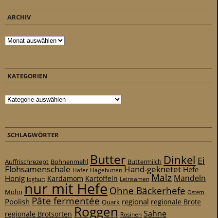
ARCHIV
Archiv
KATEGORIEN
Kategorien
SCHLAGWÖRTER
Butter
Dinkel
Ei
Auffrischrezept
Bohnenmehl
Buttermilch
Flohsamenschale
Hand-geknetet
Hefe
Hafer
Hagebutten
Malz
Mandeln
Honig
Kardamom
Kartoffeln
Leinsamen
Joghurt
nur mit Hefe
Ohne Bäckerhefe
Mohn
Ostern
Pâte fermentée
Poolish
regional
Quark
regionale Brote
Roggen
Sahne
regionale Brotsorten
Rosinen