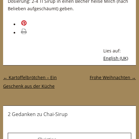
Dosierung: 2-4 Tl Sirup in einen Becher heiße Milch (nach
Belieben aufgeschäumt) geben.
merken
drucken
Lies auf:
English (UK)
Post-Navigation
←
Kartoffelbrötchen – Ein
Frohe Weihnachten
→
Geschenk aus der Küche
2 Gedanken
zu
Chai-Sirup