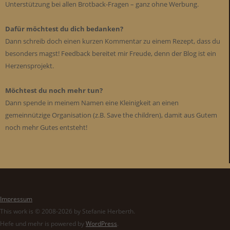
Unterstützung bei allen Brotback-Fragen – ganz ohne Werbung.
Dafür möchtest du dich bedanken?
Dann schreib doch einen kurzen Kommentar zu einem Rezept, dass du
besonders magst! Feedback bereitet mir Freude, denn der Blog ist ein
Herzensprojekt.
Möchtest du noch mehr tun?
Dann spende in meinem Namen eine Kleinigkeit an einen
gemeinnützige Organisation (z.B. Save the children), damit aus Gutem
noch mehr Gutes entsteht!
Impressum
This work is © 2008-2026 by Stefanie Herberth.
Hefe und mehr is powered by
WordPress
.