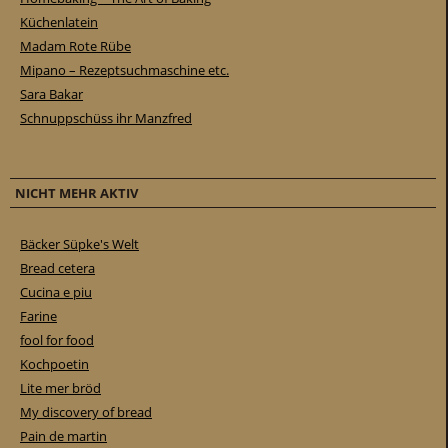
Küchenlatein
Madam Rote Rübe
Mipano – Rezeptsuchmaschine etc.
Sara Bakar
Schnuppschüss ihr Manzfred
NICHT MEHR AKTIV
Bäcker Süpke's Welt
Bread cetera
Cucina e piu
Farine
fool for food
Kochpoetin
Lite mer bröd
My discovery of bread
Pain de martin