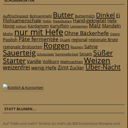
SCHLAGWÖRTER
Butter
Dinkel
Ei
Auffrischrezept
Bohnenmehl
Buttermilch
Flohsamenschale
Hand-geknetet
Hefe
Hafer
Hagebutten
Malz
Mandeln
Honig
Kardamom
Kartoffeln
Leinsamen
Joghurt
nur mit Hefe
Ohne Bäckerhefe
Mohn
Ostern
Pâte fermentée
Poolish
regional
Quark
regionale Brote
Roggen
Sahne
regionale Brotsorten
Rosinen
Sauerteig
Süßer
Sesam
Schokolade
Semmelbrösel
Weizen
Starter
Vanille
Vollkorn
Weihnachten
Über-Nacht
weizenfrei
Zimt
wenig Hefe
Zucker
STATT BLUMEN…
Auf “Hefe und mehr” findest du mehr als 800 kostenlose Rezepte und