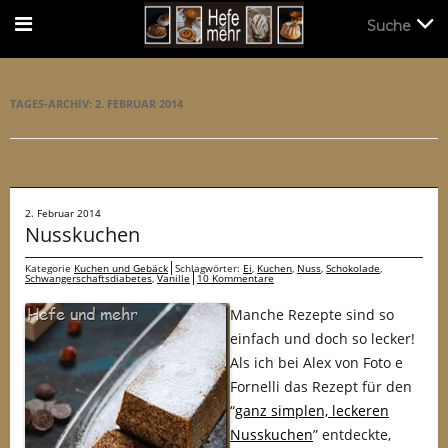
Suche
Suche
TAGES-ARCHIV:
2. FEBRUAR 2014
2. Februar 2014
Nusskuchen
Kategorie
Kuchen und Gebäck
Schlagwörter:
Ei
,
Kuchen
,
Nuss
,
Schokolade
,
Schwangerschaftsdiabetes
,
Vanille
10 Kommentare
Manche Rezepte sind so
einfach und doch so lecker!
Als ich bei Alex von Foto e
Fornelli das Rezept für den
“
ganz simplen, leckeren
Nusskuchen
” entdeckte,