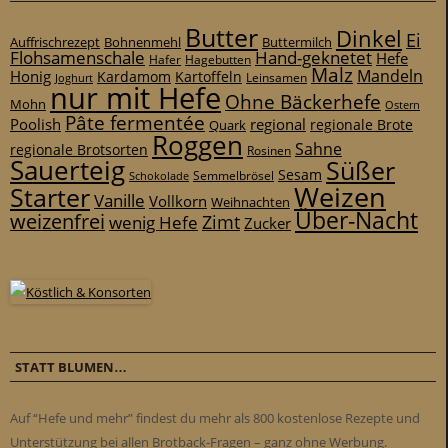
Butter
Dinkel
Ei
Auffrischrezept
Bohnenmehl
Buttermilch
Flohsamenschale
Hand-geknetet
Hefe
Hafer
Hagebutten
Malz
Mandeln
Honig
Kardamom
Kartoffeln
Leinsamen
Joghurt
nur mit Hefe
Ohne Bäckerhefe
Mohn
Ostern
Pâte fermentée
Poolish
regional
Quark
regionale Brote
Roggen
Sahne
regionale Brotsorten
Rosinen
Sauerteig
Süßer
Sesam
Schokolade
Semmelbrösel
Weizen
Starter
Vanille
Vollkorn
Weihnachten
Über-Nacht
weizenfrei
Zimt
wenig Hefe
Zucker
STATT BLUMEN…
Auf “Hefe und mehr” findest du mehr als 800 kostenlose Rezepte und
Unterstützung bei allen Brotback-Fragen – ganz ohne Werbung.