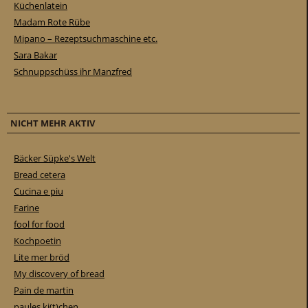
Küchenlatein
Madam Rote Rübe
Mipano – Rezeptsuchmaschine etc.
Sara Bakar
Schnuppschüss ihr Manzfred
NICHT MEHR AKTIV
Bäcker Süpke's Welt
Bread cetera
Cucina e piu
Farine
fool for food
Kochpoetin
Lite mer bröd
My discovery of bread
Pain de martin
paules ki(t)chen