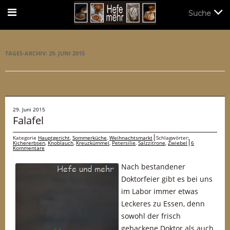
Suche
Suche
TAGES-ARCHIV:
29. JUNI 2015
29. Juni 2015
Falafel
Kategorie
Hauptgericht
,
Sommerküche
,
Weihnachtsmarkt
Schlagwörter:
Kichererbsen
,
Knoblauch
,
Kreuzkümmel
,
Petersilie
,
Salzzitrone
,
Zwiebel
6
Kommentare
Nach bestandener
Doktorfeier gibt es bei uns
im Labor immer etwas
Leckeres zu Essen, denn
sowohl der frisch
gebackene Doktor als auch