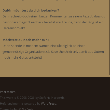
Dafür möchtest du dich bedanken?
Dann schreib doch einen kurzen Kommentar zu einem Rezept, dass du
besonders magst! Feedback bereitet mir Freude, denn der Blog ist ein
Herzensprojekt.
Möchtest du noch mehr tun?
Dann spende in meinem Namen eine Kleinigkeit an einen
gemeinnützige Organisation (z.B. Save the children), damit aus Gutem
noch mehr Gutes entsteht!
Impressum
This work is © 2008-2026 by Stefanie Herberth.
Hefe und mehr is powered by
WordPress
.
Theme by
Jan & Stefanie