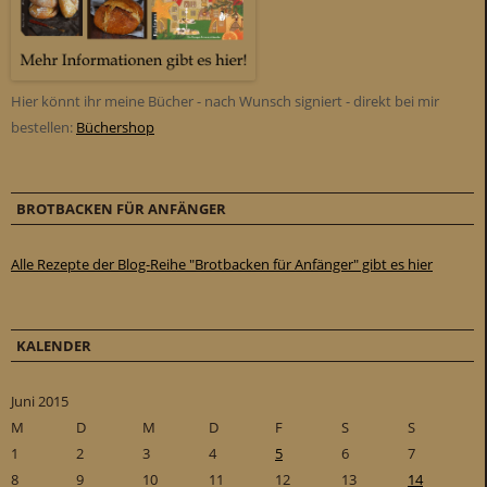
Hier könnt ihr meine Bücher - nach Wunsch signiert - direkt bei mir
bestellen:
Büchershop
BROTBACKEN FÜR ANFÄNGER
Alle Rezepte der Blog-Reihe "Brotbacken für Anfänger" gibt es hier
KALENDER
Juni 2015
M
D
M
D
F
S
S
1
2
3
4
5
6
7
8
9
10
11
12
13
14