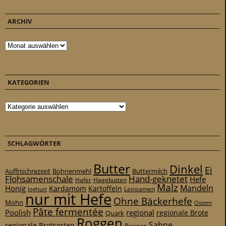
ARCHIV
Archiv
KATEGORIEN
Kategorien
SCHLAGWÖRTER
Butter
Dinkel
Ei
Auffrischrezept
Bohnenmehl
Buttermilch
Flohsamenschale
Hand-geknetet
Hefe
Hafer
Hagebutten
Malz
Mandeln
Honig
Kardamom
Kartoffeln
Leinsamen
Joghurt
nur mit Hefe
Ohne Bäckerhefe
Mohn
Ostern
Pâte fermentée
Poolish
regional
Quark
regionale Brote
Roggen
Sahne
regionale Brotsorten
Rosinen