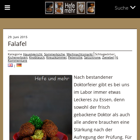
Suche
Suche
29. Juni 2015
Falafel
Kategorie
Hauptgericht
,
Sommerküche
,
Weihnachtsmarkt
Schlagwörter:
Kichererbsen
,
Knoblauch
,
Kreuzkümmel
,
Petersilie
,
Salzzitrone
,
Zwiebel
6
Kommentare
|
Nach bestandener
Doktorfeier gibt es bei uns
im Labor immer etwas
Leckeres zu Essen, denn
sowohl der frisch
gebackene Doktor als auch
alle andere brauchen eine
Stärkung nach der
Aufregung der Prüfung. Für