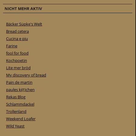
NICHT MEHR AKTIV
Bäcker Süpke's Welt
Bread cetera
Cucina e piu
Farine
fool for food
Kochpoetin
Lite mer bröd
My discovery of bread
Pain de martin
paules ki(t)chen
Rekas Blog
Schlammdackel
Trollenland
Weekend Loafer
Wild Yeast