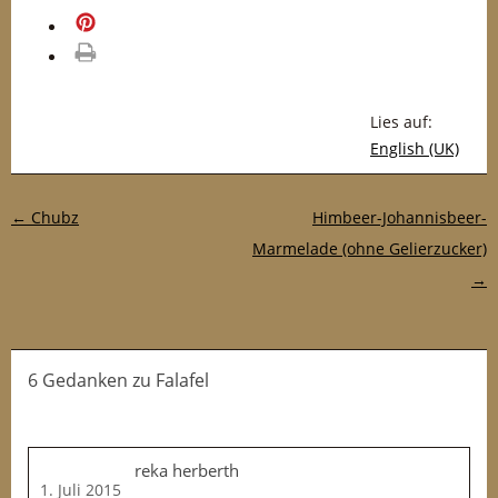
merken
drucken
Lies auf:
English (UK)
Post-Navigation
←
Chubz
Himbeer-Johannisbeer-
Marmelade (ohne Gelierzucker)
→
6 Gedanken
zu
Falafel
reka herberth
1. Juli 2015