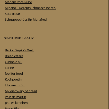
Madam Rote Rübe
Mipano – Rezeptsuchmaschine etc.
Sara Bakar
Schnuppschüss ihr Manzfred
NICHT MEHR AKTIV
Bäcker Süpke's Welt
Bread cetera
Cucina e piu
Farine
fool for food
Kochpoetin
Lite mer bröd
My discovery of bread
Pain de martin
paules ki(t)chen
Rekas Blog