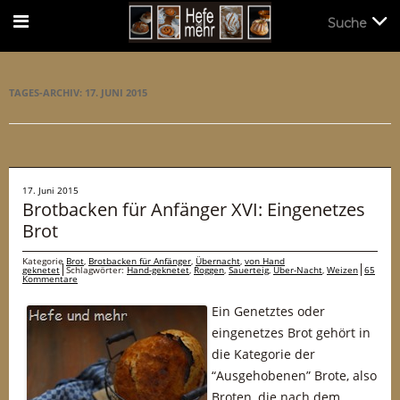
Suche
Suche
TAGES-ARCHIV:
17. JUNI 2015
17. Juni 2015
Brotbacken für Anfänger XVI: Eingenetzes
Brot
Kategorie
Brot
,
Brotbacken für Anfänger
,
Übernacht
,
von Hand
geknetet
Schlagwörter:
Hand-geknetet
,
Roggen
,
Sauerteig
,
Über-Nacht
,
Weizen
65
Kommentare
Ein Genetztes oder
eingenetzes Brot gehört in
die Kategorie der
“Ausgehobenen” Brote, also
Broten, die nach dem