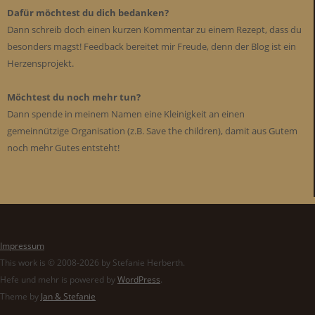
Dafür möchtest du dich bedanken?
Dann schreib doch einen kurzen Kommentar zu einem Rezept, dass du
besonders magst! Feedback bereitet mir Freude, denn der Blog ist ein
Herzensprojekt.
Möchtest du noch mehr tun?
Dann spende in meinem Namen eine Kleinigkeit an einen
gemeinnützige Organisation (z.B. Save the children), damit aus Gutem
noch mehr Gutes entsteht!
Impressum
This work is © 2008-2026 by Stefanie Herberth.
Hefe und mehr is powered by
WordPress
.
Theme by
Jan & Stefanie