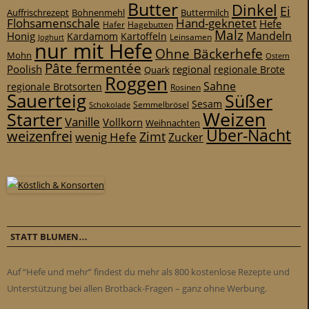
Butter
Dinkel
Ei
Auffrischrezept
Bohnenmehl
Buttermilch
Flohsamenschale
Hand-geknetet
Hefe
Hafer
Hagebutten
Malz
Mandeln
Honig
Kardamom
Kartoffeln
Leinsamen
Joghurt
nur mit Hefe
Ohne Bäckerhefe
Mohn
Ostern
Pâte fermentée
Poolish
regional
Quark
regionale Brote
Roggen
Sahne
regionale Brotsorten
Rosinen
Sauerteig
Süßer
Sesam
Schokolade
Semmelbrösel
Weizen
Starter
Vanille
Vollkorn
Weihnachten
Über-Nacht
weizenfrei
Zimt
wenig Hefe
Zucker
STATT BLUMEN…
Auf “Hefe und mehr” findest du mehr als 800 kostenlose Rezepte und
Unterstützung bei allen Brotback-Fragen – ganz ohne Werbung.