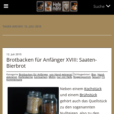
Suche
Suche
TAGES-ARCHIV:
12. JULI 2015
12. Juli 2015
Brotbacken für Anfänger XVIII: Saaten-
Bierbrot
Kategorie
Brotbacken für Anfänger
,
von Hand geknetet
Schlagwörter:
Bier
,
Hand-
geknetet
,
Kürbiskerne
,
Leinsamen
,
Mohn
,
nur mit Hefe
,
Roggenpoolish
,
Sesam
15
Kommentare
Neben einem
Kochstück
und einem
Brühstück
gehört auch das Quellstück
zu den sogenannten
Nullteigen, also zu den