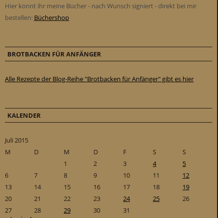
Hier könnt ihr meine Bücher - nach Wunsch signiert - direkt bei mir
bestellen:
Büchershop
BROTBACKEN FÜR ANFÄNGER
Alle Rezepte der Blog-Reihe "Brotbacken für Anfänger" gibt es hier
KALENDER
Juli 2015
M
D
M
D
F
S
S
1
2
3
4
5
6
7
8
9
10
11
12
13
14
15
16
17
18
19
20
21
22
23
24
25
26
27
28
29
30
31