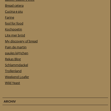
Bread cetera
Cucina e piu
Farine
fool for food
Kochpoetin
Lite mer bröd
My discovery of bread
Pain de martin
paules ki(t)chen
Rekas Blog
Schlammdackel
Trollenland
Weekend Loafer
Wild Yeast
ARCHIV