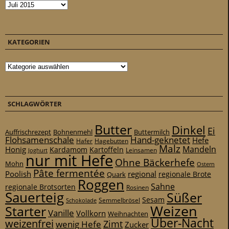
Archiv
KATEGORIEN
Kategorien
SCHLAGWÖRTER
Butter
Dinkel
Ei
Auffrischrezept
Bohnenmehl
Buttermilch
Flohsamenschale
Hand-geknetet
Hefe
Hafer
Hagebutten
Malz
Mandeln
Honig
Kardamom
Kartoffeln
Leinsamen
Joghurt
nur mit Hefe
Ohne Bäckerhefe
Mohn
Ostern
Pâte fermentée
Poolish
regional
Quark
regionale Brote
Roggen
Sahne
regionale Brotsorten
Rosinen
Sauerteig
Süßer
Sesam
Schokolade
Semmelbrösel
Weizen
Starter
Vanille
Vollkorn
Weihnachten
Über-Nacht
weizenfrei
Zimt
wenig Hefe
Zucker