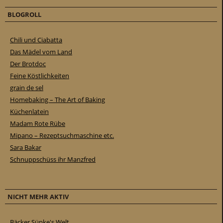
BLOGROLL
Chili und Ciabatta
Das Mädel vom Land
Der Brotdoc
Feine Köstlichkeiten
grain de sel
Homebaking – The Art of Baking
Küchenlatein
Madam Rote Rübe
Mipano – Rezeptsuchmaschine etc.
Sara Bakar
Schnuppschüss ihr Manzfred
NICHT MEHR AKTIV
Bäcker Süpke's Welt