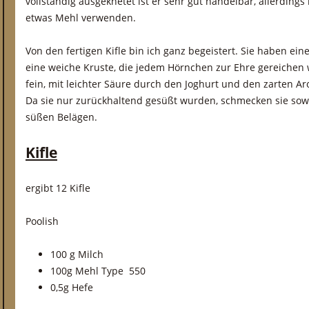
vollständig ausgeknetet ist er sehr gut händelbar, allerdin
etwas Mehl verwenden.
Von den fertigen Kifle bin ich ganz begeistert. Sie haben ei
eine weiche Kruste, die jedem Hörnchen zur Ehre gereichen 
fein, mit leichter Säure durch den Joghurt und den zarten 
Da sie nur zurückhaltend gesüßt wurden, schmecken sie sowo
süßen Belägen.
Kifle
ergibt 12 Kifle
Poolish
100 g Milch
100g Mehl Type 550
0,5g Hefe