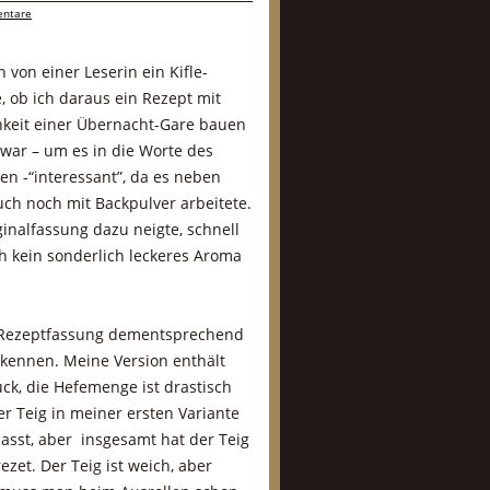
ntare
von einer Leserin ein Kifle-
e, ob ich daraus ein Rezept mit
hkeit einer Übernacht-Gare bauen
war – um es in die Worte des
den -“interessant”, da es neben
uch noch mit Backpulver arbeitete.
inalfassung dazu neigte, schnell
 kein sonderlich leckeres Aroma
er Rezeptfassung dementsprechend
rkennen. Meine Version enthält
ck, die Hefemenge ist drastisch
r Teig in meiner ersten Variante
sst, aber insgesamt hat der Teig
zet. Der Teig ist weich, aber