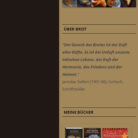
ÜBER BROT
"Der Geruch des Brotes ist der Duft
aller Düfte. Es ist der Urduft unseres
irdischen Lebens, der Duft der
Harmonie, des Friedens und der
Heimat."
Jaroslav Seifert (1901-86), tschech.
Schriftsteller
MEINE BÜCHER