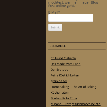
möchtest, wenn ein neuer Blog-
Post online geht.
E-Mail*
BLOGROLL
Chili und Ciabatta
Das Mädel vom Land
Der Brotdoc
Feine Köstlichkeiten
grain de sel
Homebaking – The Art of Baking
Küchenlatein
Madam Rote Rübe
Mipano – Rezeptsuchmaschine etc.