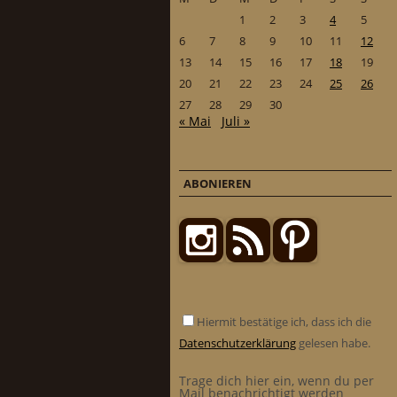
1
2
3
4
5
6
7
8
9
10
11
12
13
14
15
16
17
18
19
20
21
22
23
24
25
26
27
28
29
30
« Mai
Juli »
ABONIEREN
Hiermit bestätige ich, dass ich die
Datenschutzerklärung
gelesen habe.
Trage dich hier ein, wenn du per
Mail benachrichtigt werden