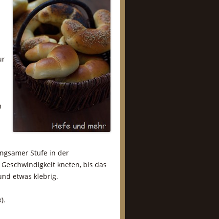
ur
m
angsamer Stufe in der
Geschwindigkeit kneten, bis das
und etwas klebrig.
).