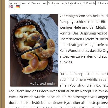
Kategorie
Brötchen
,
Sommerbrot
Schlagwörter:
Ei
,
Joghurt
,
nur
,
Öl
,
Poolish
16 Komme
|
Vor einigen Wochen bekam ich 
Rezept geschickt, mit der Bitt
weniger Hefe und der Möglic
könnte. Das Ursprungsrezept 
unsterblichen Bioleks zu klei
einer kräftigen Menge Hefe a
Kein Wunder also, das die Org
altbacken zu werden und auch
aufwies.
Das alte Rezept ist in mein
auch nicht mehr wirklich zue
einen Poolish und ein Kochstü
reduziert und das Backpulver fehlt auch im Rezept. Da mir de
etwas zu weich wurde, habe ich die Mehlmenge etwas angepa
durch das Kochstück eine höhere Hydration als im Ursprunsre