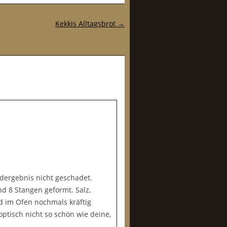
Kekkis Alltagsbrot
→
ndergebnis nicht geschadet.
 8 Stangen geformt. Salz,
d im Ofen nochmals kräftig
optisch nicht so schön wie deine,