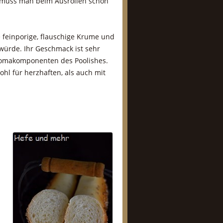
gs muss man beim Ausrollen schon
ne feinporige, flauschige Krume und
würde. Ihr Geschmack ist sehr
Aromakomponenten des Poolishes.
hl für herzhaften, als auch mit