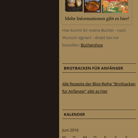
Hier könnt ihr meine Bücher - nach
Wunsch signiert - direkt bei mir
bestellen:
Büchershop
BROTBACKEN FÜR ANFÄNGER
Alle Rezepte der Blog-Reihe "Brotbacken
für Anfänger" gibt es hier
KALENDER
Juni 2016
M
D
M
D
F
S
S