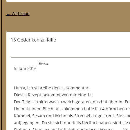
Post-Navigation
←
Witbrood
16 Gedanken
zu
Kifle
Reka
5. Juni 2016
Hurra, ich schreibe den 1. Kommentar.
Dieses Rezept bekommt von mir eine 1+.
Der Teig ist mir etwas zu weich geraten, das hat aber im E
Um mit einem Blech auszukommen habe ich 4 Hörnchen und
Kümmel, Sesam und Mohn als Streusel aufgestreut. Sie sin
aufgegangen. Da sie sich nun teils berührt haben, sind sie 
Stefanie. Aber so eine Luftigkeit und dieses Aroma. ……😊