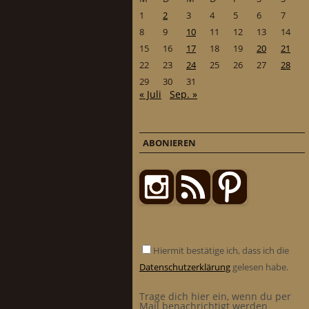
1
2
3
4
5
6
7
8
9
10
11
12
13
14
15
16
17
18
19
20
21
22
23
24
25
26
27
28
29
30
31
« Juli
Sep. »
ABONIEREN
Hiermit bestätige ich, dass ich die
Datenschutzerklärung
gelesen habe.
Trage dich hier ein, wenn du per
Mail benachrichtigt werden