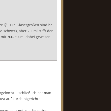
r 🙂 . Die Gläsergrößen sind bei
schwerk, aber 250ml trifft den
e mit 300-350ml dabei gewesen
hgekocht… schließlich hat man
st auf Zucchinigerichte
uses sehr gut, die Bewertung