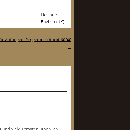
Lies auf:
English (UK)
ür Anfänger: Roggenmischbrot 60/40
→
s und viele Tomaten. Kann ich