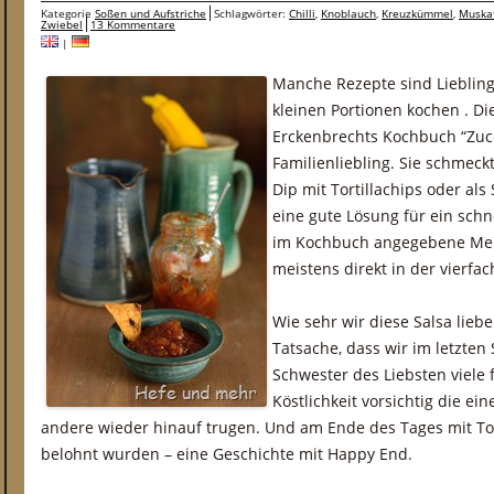
Kategorie
Soßen und Aufstriche
Schlagwörter:
Chilli
,
Knoblauch
,
Kreuzkümmel
,
Muska
Zwiebel
13 Kommentare
|
Manche Rezepte sind Liebling
kleinen Portionen kochen . Di
Erckenbrechts Kochbuch “Zucch
Familienliebling. Sie schmeckt
Dip mit Tortillachips oder als
eine gute Lösung für ein sch
im Kochbuch angegebene Meng
meistens direkt in der vierf
Wie sehr wir diese Salsa lieb
Tatsache, dass wir im letzt
Schwester des Liebsten viele 
Köstlichkeit vorsichtig die e
andere wieder hinauf trugen. Und am Ende des Tages mit To
belohnt wurden – eine Geschichte mit Happy End.