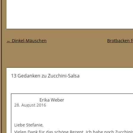
Post-Navigation
←
Dinkel-Mäuschen
Brotbacken f
13 Gedanken
zu
Zucchini-Salsa
Erika Weber
28. August 2016
Liebe Stefanie,
Vielen Dank für das schöne Rezept. Ich habe noch Zucchini