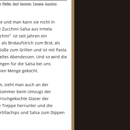
t
,
Pfeffer
,
Senf
,
Sommer
,
Tomate
,
Zucchini
,
e und man kann sie nicht in
e Zucchini-Salsa aus Irmela
ini” ist seit Jahren ein
 als Brotaufstrich zum Brot, als
 Soße zum Grillen und ist mit Pasta
nelles Abendessen. Und so wird die
en für die Salsa bei uns
achen Menge gekocht.
en, sieht man auch an der
en Sommer beim Umzugs der
frischgekochte Gläser der
ine Treppe herrunter und die
rtillachips und Salsa zum Dippen