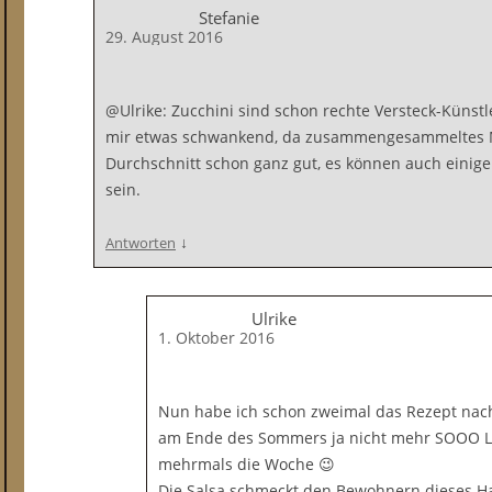
Stefanie
29. August 2016
@Ulrike: Zucchini sind schon rechte Versteck-Künstle
mir etwas schwankend, da zusammengesammeltes Mi
Durchschnitt schon ganz gut, es können auch einig
sein.
↓
Antworten
Ulrike
1. Oktober 2016
Nun habe ich schon zweimal das Rezept nac
am Ende des Sommers ja nicht mehr SOOO Lu
mehrmals die Woche 😉
Die Salsa schmeckt den Bewohnern dieses Ha