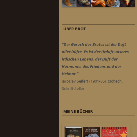
ÜBER BROT
"Der Geruch des Brotes ist der Duft
aller Düfte. Es ist der Urduft unseres
irdischen Lebens, der Duft der
Harmonie, des Friedens und der
Heimat."
Jaroslav Seifert (1901-86), tschech.
Schriftsteller
MEINE BÜCHER