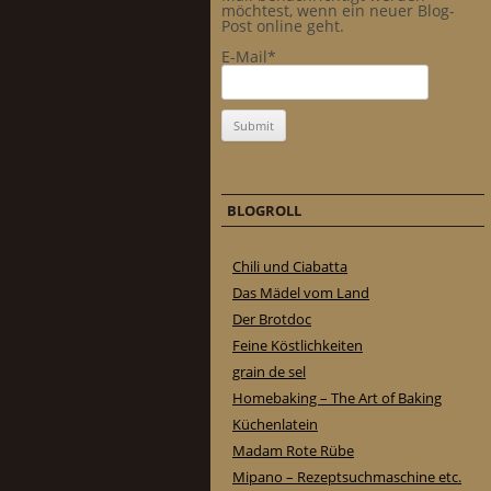
möchtest, wenn ein neuer Blog-
Post online geht.
E-Mail*
BLOGROLL
Chili und Ciabatta
Das Mädel vom Land
Der Brotdoc
Feine Köstlichkeiten
grain de sel
Homebaking – The Art of Baking
Küchenlatein
Madam Rote Rübe
Mipano – Rezeptsuchmaschine etc.