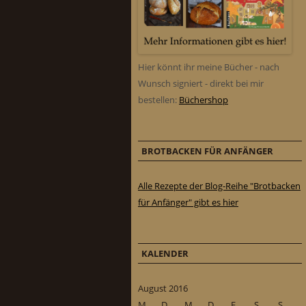
Hier könnt ihr meine Bücher - nach
Wunsch signiert - direkt bei mir
bestellen:
Büchershop
BROTBACKEN FÜR ANFÄNGER
Alle Rezepte der Blog-Reihe "Brotbacken
für Anfänger" gibt es hier
KALENDER
August 2016
M
D
M
D
F
S
S