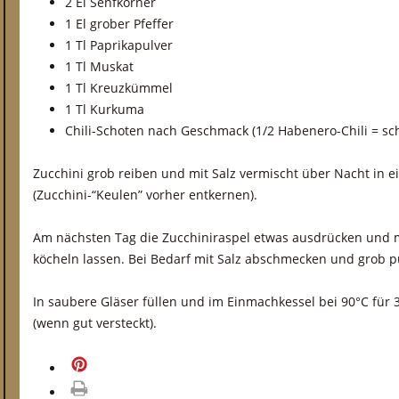
2 El Senfkörner
1 El grober Pfeffer
1 Tl Paprikapulver
1 Tl Muskat
1 Tl Kreuzkümmel
1 Tl Kurkuma
Chili-Schoten nach Geschmack (1/2 Habenero-Chili = sch
Zucchini grob reiben und mit Salz vermischt über Nacht in e
(Zucchini-“Keulen” vorher entkernen).
Am nächsten Tag die Zucchiniraspel etwas ausdrücken und m
köcheln lassen. Bei Bedarf mit Salz abschmecken und grob p
In saubere Gläser füllen und im Einmachkessel bei 90°C für 3
(wenn gut versteckt).
merken
drucken