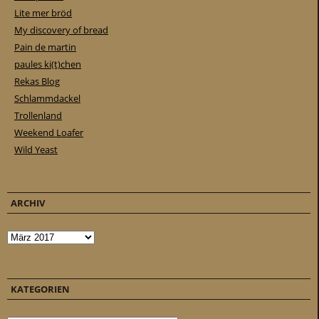
Lite mer bröd
My discovery of bread
Pain de martin
paules ki(t)chen
Rekas Blog
Schlammdackel
Trollenland
Weekend Loafer
Wild Yeast
ARCHIV
Archiv
KATEGORIEN