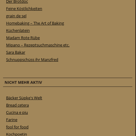
Der Brotdoc
Feine Köstlichkeiten
grain de sel
Homebaking – The Art of Baking
Küchenlatein
Madam Rote Rübe
Mipano – Rezeptsuchmaschine etc.
Sara Bakar
Schnuppschüss ihr Manzfred
NICHT MEHR AKTIV
Bäcker Süpke's Welt
Bread cetera
Cucina e piu
Farine
fool for food
Kochpoetin