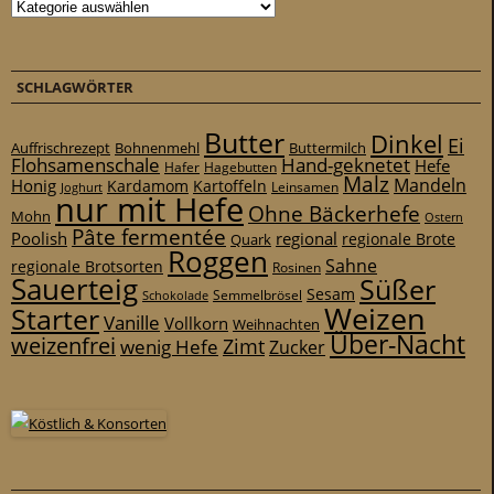
Kategorien
SCHLAGWÖRTER
Butter
Dinkel
Ei
Auffrischrezept
Bohnenmehl
Buttermilch
Flohsamenschale
Hand-geknetet
Hefe
Hafer
Hagebutten
Malz
Mandeln
Honig
Kardamom
Kartoffeln
Leinsamen
Joghurt
nur mit Hefe
Ohne Bäckerhefe
Mohn
Ostern
Pâte fermentée
Poolish
regional
Quark
regionale Brote
Roggen
Sahne
regionale Brotsorten
Rosinen
Sauerteig
Süßer
Sesam
Schokolade
Semmelbrösel
Weizen
Starter
Vanille
Vollkorn
Weihnachten
Über-Nacht
weizenfrei
Zimt
wenig Hefe
Zucker