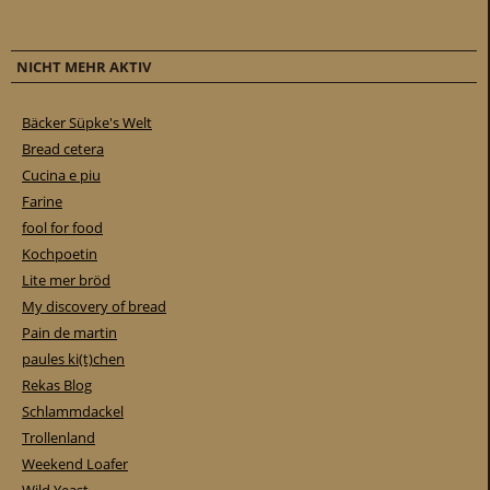
NICHT MEHR AKTIV
Bäcker Süpke's Welt
Bread cetera
Cucina e piu
Farine
fool for food
Kochpoetin
Lite mer bröd
My discovery of bread
Pain de martin
paules ki(t)chen
Rekas Blog
Schlammdackel
Trollenland
Weekend Loafer
Wild Yeast