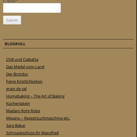
E-Mail*
BLOGROLL
Chili und Ciabatta
Das Mädel vom Land
Der Brotdoc
Feine Köstlichkeiten
grain de sel
Homebaking – The Art of Baking
Küchenlatein
Madam Rote Rübe
Mipano – Rezeptsuchmaschine etc.
Sara Bakar
Schnuppschüss ihr Manzfred