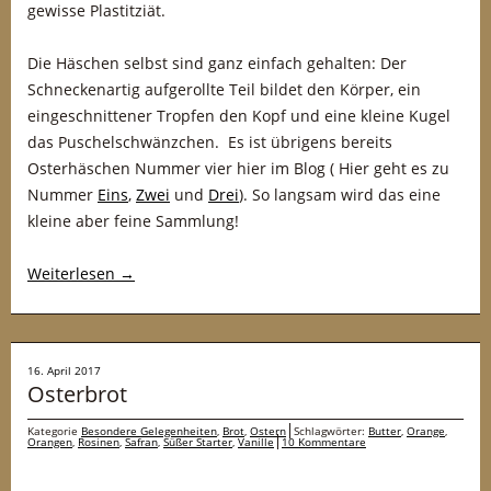
gewisse Plastitziät.
Die Häschen selbst sind ganz einfach gehalten: Der
Schneckenartig aufgerollte Teil bildet den Körper, ein
eingeschnittener Tropfen den Kopf und eine kleine Kugel
das Puschelschwänzchen. Es ist übrigens bereits
Osterhäschen Nummer vier hier im Blog ( Hier geht es zu
Nummer
Eins
,
Zwei
und
Drei
). So langsam wird das eine
kleine aber feine Sammlung!
Weiterlesen
→
16. April 2017
Osterbrot
Kategorie
Besondere Gelegenheiten
,
Brot
,
Ostern
Schlagwörter:
Butter
,
Orange
,
Orangen
,
Rosinen
,
Safran
,
Süßer Starter
,
Vanille
10 Kommentare