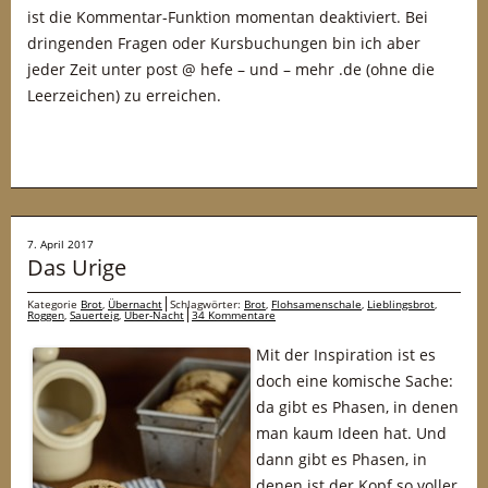
ist die Kommentar-Funktion momentan deaktiviert. Bei
dringenden Fragen oder Kursbuchungen bin ich aber
jeder Zeit unter post @ hefe – und – mehr .de (ohne die
Leerzeichen) zu erreichen.
7. April 2017
Das Urige
Kategorie
Brot
,
Übernacht
Schlagwörter:
Brot
,
Flohsamenschale
,
Lieblingsbrot
,
Roggen
,
Sauerteig
,
Über-Nacht
34 Kommentare
Mit der Inspiration ist es
doch eine komische Sache:
da gibt es Phasen, in denen
man kaum Ideen hat. Und
dann gibt es Phasen, in
denen ist der Kopf so voller