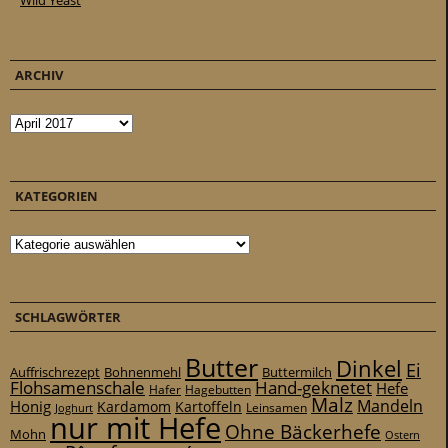
ARCHIV
Archiv
KATEGORIEN
Kategorien
SCHLAGWÖRTER
Butter
Dinkel
Ei
Auffrischrezept
Bohnenmehl
Buttermilch
Flohsamenschale
Hand-geknetet
Hefe
Hafer
Hagebutten
Malz
Mandeln
Honig
Kardamom
Kartoffeln
Leinsamen
Joghurt
nur mit Hefe
Ohne Bäckerhefe
Mohn
Ostern