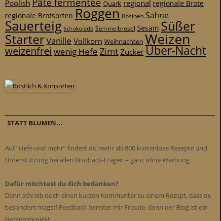
Pâte fermentée
Poolish
regional
Quark
regionale Brote
Roggen
Sahne
regionale Brotsorten
Rosinen
Sauerteig
Süßer
Sesam
Schokolade
Semmelbrösel
Weizen
Starter
Vanille
Vollkorn
Weihnachten
Über-Nacht
weizenfrei
Zimt
wenig Hefe
Zucker
STATT BLUMEN…
Auf “Hefe und mehr” findest du mehr als 800 kostenlose Rezepte und
Unterstützung bei allen Brotback-Fragen – ganz ohne Werbung.
Dafür möchtest du dich bedanken?
Dann schreib doch einen kurzen Kommentar zu einem Rezept, dass du
besonders magst! Feedback bereitet mir Freude, denn der Blog ist ein
Herzensprojekt.