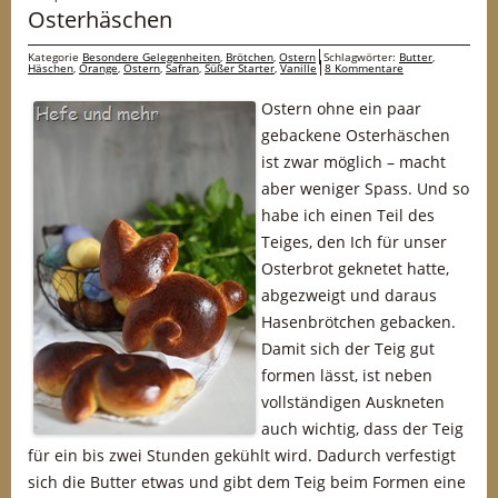
Osterhäschen
Kategorie
Besondere Gelegenheiten
,
Brötchen
,
Ostern
Schlagwörter:
Butter
,
Häschen
,
Orange
,
Ostern
,
Safran
,
Süßer Starter
,
Vanille
8 Kommentare
Ostern ohne ein paar
gebackene Osterhäschen
ist zwar möglich – macht
aber weniger Spass. Und so
habe ich einen Teil des
Teiges, den Ich für unser
Osterbrot geknetet hatte,
abgezweigt und daraus
Hasenbrötchen gebacken.
Damit sich der Teig gut
formen lässt, ist neben
vollständigen Auskneten
auch wichtig, dass der Teig
für ein bis zwei Stunden gekühlt wird. Dadurch verfestigt
sich die Butter etwas und gibt dem Teig beim Formen eine