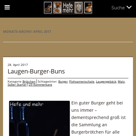
Suche
Suche
MONATS-ARCHIV:
APRIL 2017
28. April 2017
Laugen-Burger-Buns
Kategorie
Brötchen
Schlagwörter:
Burger
,
Flohsamenschale
,
Laugengebäck
,
Malz
,
Süßer Starter
29 Kommentare
Ein guter Burger geht bei
uns immer –
dementsprechend groß ist
die Sammlung an
Burgerbrötchen für alle