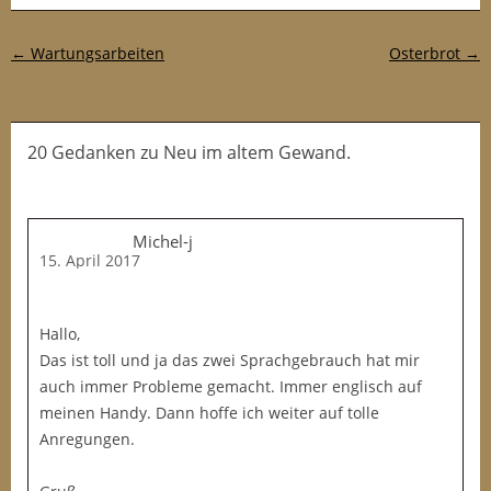
Post-Navigation
←
Wartungsarbeiten
Osterbrot
→
20 Gedanken
zu
Neu im altem Gewand.
Michel-j
15. April 2017
Hallo,
Das ist toll und ja das zwei Sprachgebrauch hat mir
auch immer Probleme gemacht. Immer englisch auf
meinen Handy. Dann hoffe ich weiter auf tolle
Anregungen.