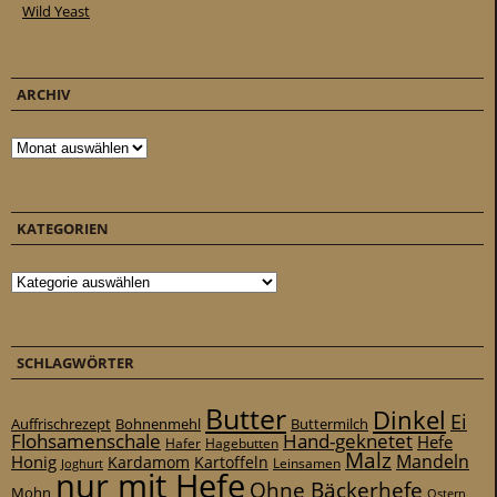
Wild Yeast
ARCHIV
Archiv
KATEGORIEN
Kategorien
SCHLAGWÖRTER
Butter
Dinkel
Ei
Auffrischrezept
Bohnenmehl
Buttermilch
Flohsamenschale
Hand-geknetet
Hefe
Hafer
Hagebutten
Malz
Mandeln
Honig
Kardamom
Kartoffeln
Leinsamen
Joghurt
nur mit Hefe
Ohne Bäckerhefe
Mohn
Ostern