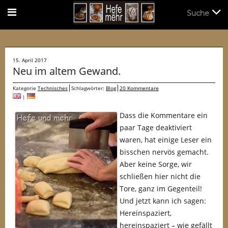
Suche
Suche
15. April 2017
Neu im altem Gewand.
Kategorie
Technisches
Schlagwörter:
Blog
20 Kommentare
|
Dass die Kommentare ein
paar Tage deaktiviert
waren, hat einige Leser ein
bisschen nervös gemacht.
Aber keine Sorge, wir
schließen hier nicht die
Tore, ganz im Gegenteil!
Und jetzt kann ich sagen:
Hereinspaziert,
hereinspaziert – wie gefällt