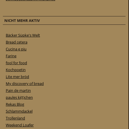
NICHT MEHR AKTIV
Bäcker Süpke's Welt
Bread cetera
Cucina e piu
Farine
fool for food
Kochpoetin
Lite mer bröd
My discovery of bread
Pain de martin
paules ki(t)chen
Rekas Blog
Schlammdackel
Trollenland
Weekend Loafer