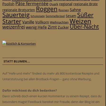
Pâte fermentée
Poolish
regional
Quark
regionale Brote
Roggen
Sahne
regionale Brotsorten
Rosinen
Sauerteig
Süßer
Sesam
Schokolade
Semmelbrösel
Weizen
Starter
Vanille
Vollkorn
Weihnachten
Über-Nacht
weizenfrei
Zimt
wenig Hefe
Zucker
STATT BLUMEN…
Auf “Hefe und mehr” findest du mehr als 800 kostenlose Rezepte und
Unterstützung bei allen Brotback-Fragen – ganz ohne Werbung.
Dafür möchtest du dich bedanken?
Dann schreib doch einen kurzen Kommentar zu einem Rezept, dass du
besonders magst! Feedback bereitet mir Freude, denn der Blog ist ein