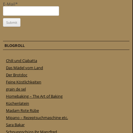
E-Mail*
BLOGROLL
Chili und Ciabatta
Das Mädel vom Land
Der Brotdoc
Feine Köstlichkeiten
grain de sel
Homebaking – The Art of Baking
Küchenlatein
Madam Rote Rübe
Mipano – Rezeptsuchmaschine etc.
Sara Bakar
Schnuppschüss ihr Manzfred