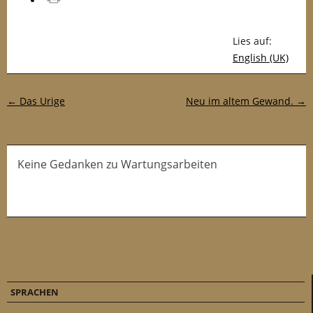
drucken
Lies auf:
English (UK)
Post-Navigation
←
Das Urige
Neu im altem Gewand.
→
Keine Gedanken zu Wartungsarbeiten
SPRACHEN