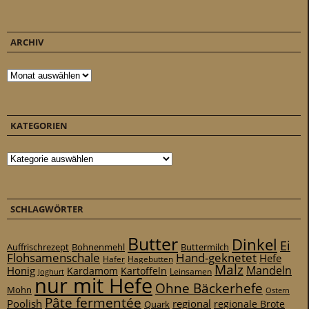
ARCHIV
Archiv
KATEGORIEN
Kategorien
SCHLAGWÖRTER
Butter
Dinkel
Ei
Auffrischrezept
Bohnenmehl
Buttermilch
Flohsamenschale
Hand-geknetet
Hefe
Hafer
Hagebutten
Malz
Mandeln
Honig
Kardamom
Kartoffeln
Leinsamen
Joghurt
nur mit Hefe
Ohne Bäckerhefe
Mohn
Ostern
Pâte fermentée
Poolish
regional
Quark
regionale Brote