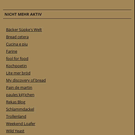
NICHT MEHR AKTIV
Bäcker Süpke's Welt
Bread cetera
Cucina e piu
Farine
fool for food
Kochpoetin
Lite mer bröd
My discovery of bread
Pain de martin
paules ki(t)chen
Rekas Blog
Schlammdackel
Trollenland
Weekend Loafer
Wild Yeast