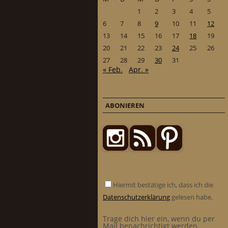
1
2
3
4
5
6
7
8
9
10
11
12
13
14
15
16
17
18
19
20
21
22
23
24
25
26
27
28
29
30
31
« Feb.
Apr. »
ABONIEREN
Hiermit bestätige ich, dass ich die
Datenschutzerklärung
gelesen habe.
Trage dich hier ein, wenn du per
Mail benachrichtigt werden