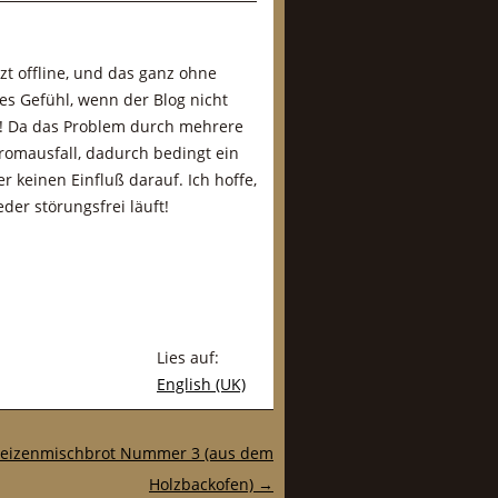
t offline, und das ganz ohne
es Gefühl, wenn der Blog nicht
n! Da das Problem durch mehrere
romausfall, dadurch bedingt ein
r keinen Einfluß darauf. Ich hoffe,
der störungsfrei läuft!
Lies auf:
English (UK)
eizenmischbrot Nummer 3 (aus dem
Holzbackofen)
→