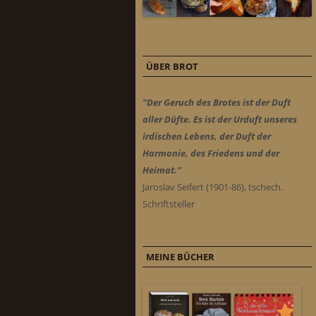
ÜBER BROT
"Der Geruch des Brotes ist der Duft
aller Düfte. Es ist der Urduft unseres
irdischen Lebens, der Duft der
Harmonie, des Friedens und der
Heimat."
Jaroslav Seifert (1901-86), tschech.
Schriftsteller
MEINE BÜCHER