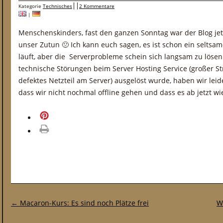
Kategorie
Technisches
2 Kommentare
|
Menschenskinders, fast den ganzen Sonntag war der Blog jetz
unser Zutun 🙁 Ich kann euch sagen, es ist schon ein seltsam
läuft, aber die Serverprobleme schein sich langsam zu löse
technische Störungen beim Server Hosting Service (großer St
defektes Netzteil am Server) ausgelöst wurde, haben wir leide
dass wir nicht nochmal offline gehen und dass es ab jetzt wie
merken
drucken
Post-Navigation
←
Macaron-Kurs: Es sind noch Plätze frei
W