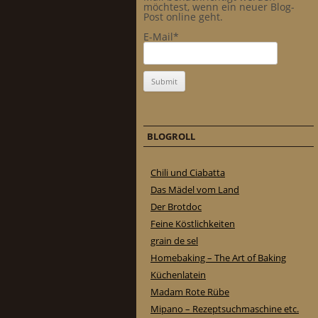
möchtest, wenn ein neuer Blog-
Post online geht.
E-Mail*
BLOGROLL
Chili und Ciabatta
Das Mädel vom Land
Der Brotdoc
Feine Köstlichkeiten
grain de sel
Homebaking – The Art of Baking
Küchenlatein
Madam Rote Rübe
Mipano – Rezeptsuchmaschine etc.