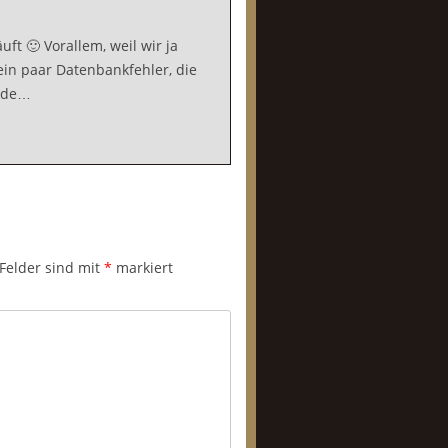
uft 🙂 Vorallem, weil wir ja
ein paar Datenbankfehler, die
ende…
 Felder sind mit
*
markiert