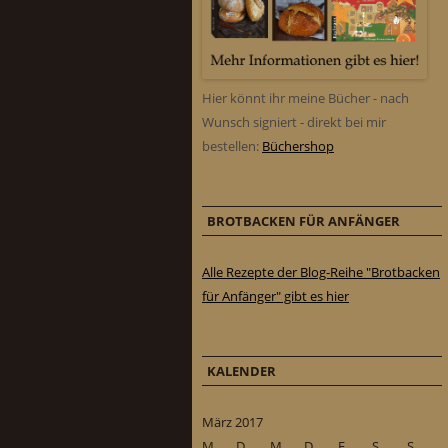
Hier könnt ihr meine Bücher - nach
Wunsch signiert - direkt bei mir
bestellen:
Büchershop
BROTBACKEN FÜR ANFÄNGER
Alle Rezepte der Blog-Reihe "Brotbacken
für Anfänger" gibt es hier
KALENDER
März 2017
M
D
M
D
F
S
S