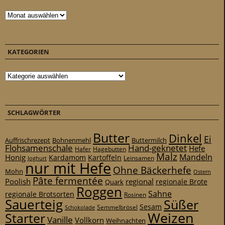
Archiv
KATEGORIEN
Kategorien
SCHLAGWÖRTER
Butter
Dinkel
Ei
Auffrischrezept
Bohnenmehl
Buttermilch
Flohsamenschale
Hand-geknetet
Hefe
Hafer
Hagebutten
Malz
Mandeln
Honig
Kardamom
Kartoffeln
Leinsamen
Joghurt
nur mit Hefe
Ohne Bäckerhefe
Mohn
Ostern
Pâte fermentée
Poolish
regional
Quark
regionale Brote
Roggen
Sahne
regionale Brotsorten
Rosinen
Sauerteig
Süßer
Sesam
Schokolade
Semmelbrösel
Weizen
Starter
Vanille
Vollkorn
Weihnachten