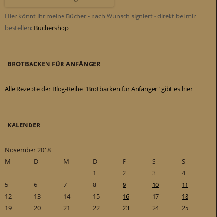
Hier könnt ihr meine Bücher - nach Wunsch signiert - direkt bei mir
bestellen:
Büchershop
BROTBACKEN FÜR ANFÄNGER
Alle Rezepte der Blog-Reihe "Brotbacken für Anfänger" gibt es hier
KALENDER
November 2018
M
D
M
D
F
S
S
1
2
3
4
5
6
7
8
9
10
11
12
13
14
15
16
17
18
19
20
21
22
23
24
25