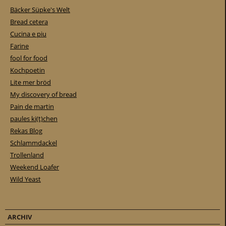
Bäcker Süpke's Welt
Bread cetera
Cucina e piu
Farine
fool for food
Kochpoetin
Lite mer bröd
My discovery of bread
Pain de martin
paules ki(t)chen
Rekas Blog
Schlammdackel
Trollenland
Weekend Loafer
Wild Yeast
ARCHIV