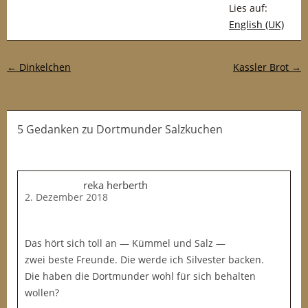
Lies auf:
English (UK)
Post-Navigation
←
Dinkelchen
Kassler Brot
→
5 Gedanken
zu
Dortmunder Salzkuchen
reka herberth
2. Dezember 2018
Das hört sich toll an — Kümmel und Salz —
zwei beste Freunde. Die werde ich Silvester backen.
Die haben die Dortmunder wohl für sich behalten
wollen?