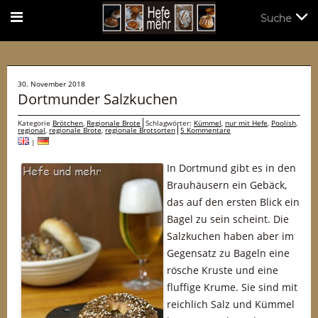
Suche
Suche
30. November 2018
Dortmunder Salzkuchen
Kategorie
Brötchen
,
Regionale Brote
Schlagwörter:
Kümmel
,
nur mit Hefe
,
Poolish
,
regional
,
regionale Brote
,
regionale Brotsorten
5 Kommentare
|
In Dortmund gibt es in den
Brauhäusern ein Gebäck,
das auf den ersten Blick ein
Bagel zu sein scheint. Die
Salzkuchen haben aber im
Gegensatz zu Bageln eine
rösche Kruste und eine
fluffige Krume. Sie sind mit
reichlich Salz und Kümmel