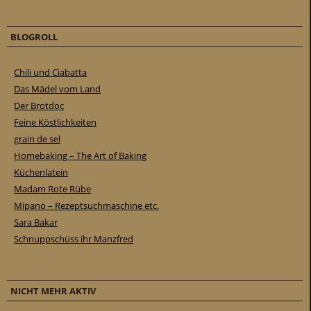
BLOGROLL
Chili und Ciabatta
Das Mädel vom Land
Der Brotdoc
Feine Köstlichkeiten
grain de sel
Homebaking – The Art of Baking
Küchenlatein
Madam Rote Rübe
Mipano – Rezeptsuchmaschine etc.
Sara Bakar
Schnuppschüss ihr Manzfred
NICHT MEHR AKTIV