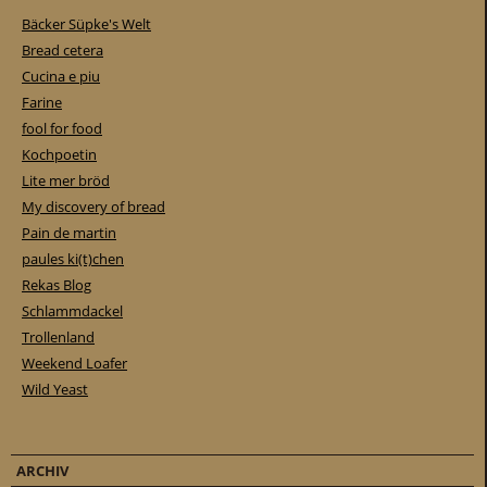
Bäcker Süpke's Welt
Bread cetera
Cucina e piu
Farine
fool for food
Kochpoetin
Lite mer bröd
My discovery of bread
Pain de martin
paules ki(t)chen
Rekas Blog
Schlammdackel
Trollenland
Weekend Loafer
Wild Yeast
ARCHIV