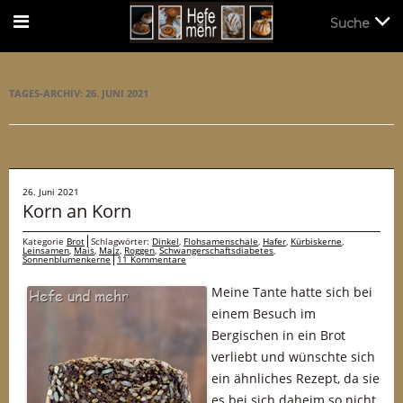
Suche
Suche
TAGES-ARCHIV:
26. JUNI 2021
26. Juni 2021
Korn an Korn
Kategorie
Brot
Schlagwörter:
Dinkel
,
Flohsamenschale
,
Hafer
,
Kürbiskerne
,
Leinsamen
,
Mais
,
Malz
,
Roggen
,
Schwangerschaftsdiabetes
,
Sonnenblumenkerne
11 Kommentare
Meine Tante hatte sich bei
einem Besuch im
Bergischen in ein Brot
verliebt und wünschte sich
ein ähnliches Rezept, da sie
es bei sich daheim so nicht