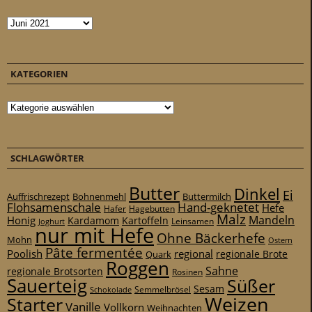
Archiv
KATEGORIEN
Kategorien
SCHLAGWÖRTER
Butter
Dinkel
Ei
Auffrischrezept
Bohnenmehl
Buttermilch
Flohsamenschale
Hand-geknetet
Hefe
Hafer
Hagebutten
Malz
Mandeln
Honig
Kardamom
Kartoffeln
Leinsamen
Joghurt
nur mit Hefe
Ohne Bäckerhefe
Mohn
Ostern
Pâte fermentée
Poolish
regional
Quark
regionale Brote
Roggen
Sahne
regionale Brotsorten
Rosinen
Sauerteig
Süßer
Sesam
Schokolade
Semmelbrösel
Weizen
Starter
Vanille
Vollkorn
Weihnachten