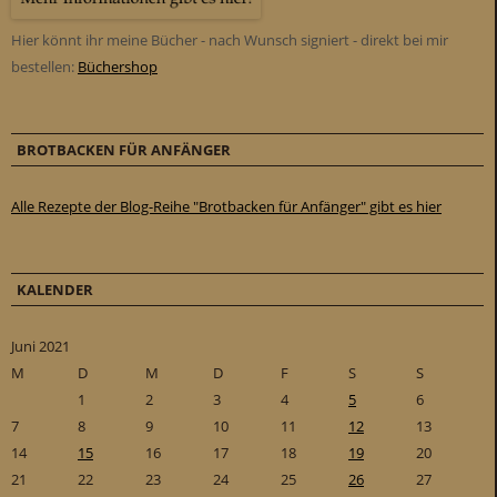
Hier könnt ihr meine Bücher - nach Wunsch signiert - direkt bei mir
bestellen:
Büchershop
BROTBACKEN FÜR ANFÄNGER
Alle Rezepte der Blog-Reihe "Brotbacken für Anfänger" gibt es hier
KALENDER
Juni 2021
M
D
M
D
F
S
S
1
2
3
4
5
6
7
8
9
10
11
12
13
14
15
16
17
18
19
20
21
22
23
24
25
26
27