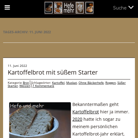
Suche
Suche
TAGES-ARCHIV:
11. JUNI 2022
11. Juni 2022
Kartoffelbrot mit süßem Starter
Kategorie
Brot
Schlagwörter:
Kartoffel
,
Muskat
,
Ohne Bäckerhefe
,
Roggen
,
Süßer
Starter
,
Weizen
7 Kommentare
Bekanntermaßen geht
Kartoffelbrot
hier ja immer.
2020
hatte ich sogar zu
meinem persönlichen
Kartoffelbrot-Jahr erklärt,