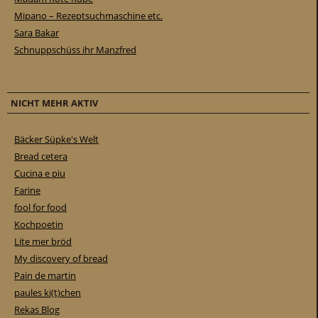
Mipano – Rezeptsuchmaschine etc.
Sara Bakar
Schnuppschüss ihr Manzfred
NICHT MEHR AKTIV
Bäcker Süpke's Welt
Bread cetera
Cucina e piu
Farine
fool for food
Kochpoetin
Lite mer bröd
My discovery of bread
Pain de martin
paules ki(t)chen
Rekas Blog