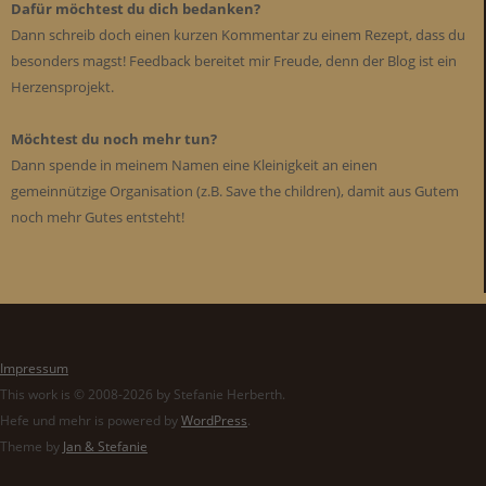
Dafür möchtest du dich bedanken?
Dann schreib doch einen kurzen Kommentar zu einem Rezept, dass du
besonders magst! Feedback bereitet mir Freude, denn der Blog ist ein
Herzensprojekt.
Möchtest du noch mehr tun?
Dann spende in meinem Namen eine Kleinigkeit an einen
gemeinnützige Organisation (z.B. Save the children), damit aus Gutem
noch mehr Gutes entsteht!
Impressum
This work is © 2008-2026 by Stefanie Herberth.
Hefe und mehr is powered by
WordPress
.
Theme by
Jan & Stefanie