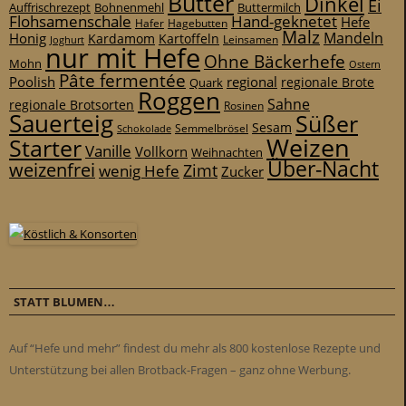
Butter
Dinkel
Ei
Auffrischrezept
Bohnenmehl
Buttermilch
Flohsamenschale
Hand-geknetet
Hefe
Hafer
Hagebutten
Malz
Mandeln
Honig
Kardamom
Kartoffeln
Leinsamen
Joghurt
nur mit Hefe
Ohne Bäckerhefe
Mohn
Ostern
Pâte fermentée
Poolish
regional
Quark
regionale Brote
Roggen
Sahne
regionale Brotsorten
Rosinen
Sauerteig
Süßer
Sesam
Schokolade
Semmelbrösel
Weizen
Starter
Vanille
Vollkorn
Weihnachten
Über-Nacht
weizenfrei
Zimt
wenig Hefe
Zucker
STATT BLUMEN…
Auf “Hefe und mehr” findest du mehr als 800 kostenlose Rezepte und
Unterstützung bei allen Brotback-Fragen – ganz ohne Werbung.