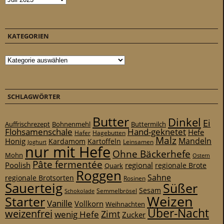
KATEGORIEN
Kategorien
SCHLAGWÖRTER
Butter
Dinkel
Ei
Auffrischrezept
Bohnenmehl
Buttermilch
Flohsamenschale
Hand-geknetet
Hefe
Hafer
Hagebutten
Malz
Mandeln
Honig
Kardamom
Kartoffeln
Leinsamen
Joghurt
nur mit Hefe
Ohne Bäckerhefe
Mohn
Ostern
Pâte fermentée
Poolish
regional
Quark
regionale Brote
Roggen
Sahne
regionale Brotsorten
Rosinen
Sauerteig
Süßer
Sesam
Schokolade
Semmelbrösel
Weizen
Starter
Vanille
Vollkorn
Weihnachten
Über-Nacht
weizenfrei
Zimt
wenig Hefe
Zucker