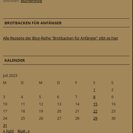
bestellen:
Büchershop
BROTBACKEN FÜR ANFÄNGER
Alle Rezepte der Blog-Reihe "Brotbacken für Anfänger" gibt es hier
KALENDER
Juli 2023
M
D
M
D
F
S
S
1
2
3
4
5
6
7
8
9
10
11
12
13
14
15
16
17
18
19
20
21
22
23
24
25
26
27
28
29
30
31
« Juni
Aug. »