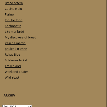
Bread cetera
Cucina e piu
Farine
fool for food
Kochpoetin
Lite mer bröd
My discovery of bread
Pain de martin
paules ki(t)chen
Rekas Blog
Schlammdackel
Trollenland
Weekend Loafer
Wild Yeast
ARCHIV
Archiv