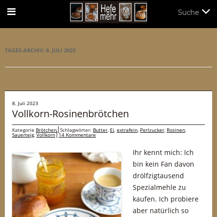
Suche
Suche
TAGES-ARCHIV:
8. JULI 2023
8. Juli 2023
Vollkorn-Rosinenbrötchen
Kategorie
Brötchen
Schlagwörter:
Butter
,
Ei
,
extrafein
,
Perlzucker
,
Rosinen
,
Sauerteig
,
Vollkorn
14 Kommentare
Ihr kennt mich: Ich
bin kein Fan davon
drölfzigtausend
Spezialmehle zu
kaufen. Ich probiere
aber natürlich so