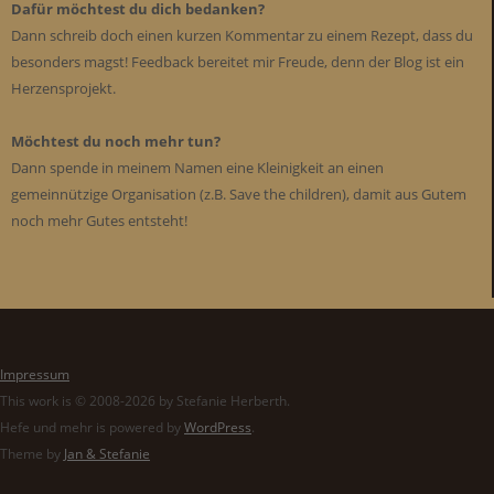
Dafür möchtest du dich bedanken?
Dann schreib doch einen kurzen Kommentar zu einem Rezept, dass du
besonders magst! Feedback bereitet mir Freude, denn der Blog ist ein
Herzensprojekt.
Möchtest du noch mehr tun?
Dann spende in meinem Namen eine Kleinigkeit an einen
gemeinnützige Organisation (z.B. Save the children), damit aus Gutem
noch mehr Gutes entsteht!
Impressum
This work is © 2008-2026 by Stefanie Herberth.
Hefe und mehr is powered by
WordPress
.
Theme by
Jan & Stefanie