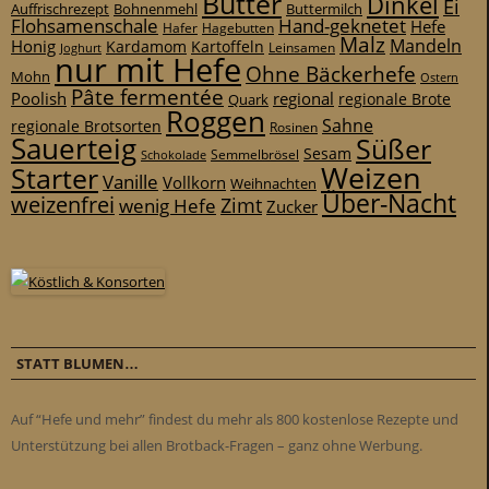
Butter
Dinkel
Ei
Auffrischrezept
Bohnenmehl
Buttermilch
Flohsamenschale
Hand-geknetet
Hefe
Hafer
Hagebutten
Malz
Mandeln
Honig
Kardamom
Kartoffeln
Leinsamen
Joghurt
nur mit Hefe
Ohne Bäckerhefe
Mohn
Ostern
Pâte fermentée
Poolish
regional
Quark
regionale Brote
Roggen
Sahne
regionale Brotsorten
Rosinen
Sauerteig
Süßer
Sesam
Schokolade
Semmelbrösel
Weizen
Starter
Vanille
Vollkorn
Weihnachten
Über-Nacht
weizenfrei
Zimt
wenig Hefe
Zucker
STATT BLUMEN…
Auf “Hefe und mehr” findest du mehr als 800 kostenlose Rezepte und
Unterstützung bei allen Brotback-Fragen – ganz ohne Werbung.