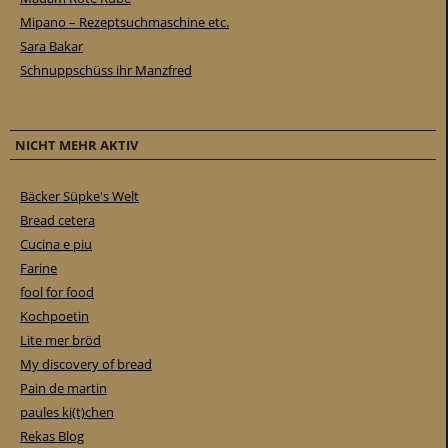
Mipano – Rezeptsuchmaschine etc.
Sara Bakar
Schnuppschüss ihr Manzfred
NICHT MEHR AKTIV
Bäcker Süpke's Welt
Bread cetera
Cucina e piu
Farine
fool for food
Kochpoetin
Lite mer bröd
My discovery of bread
Pain de martin
paules ki(t)chen
Rekas Blog