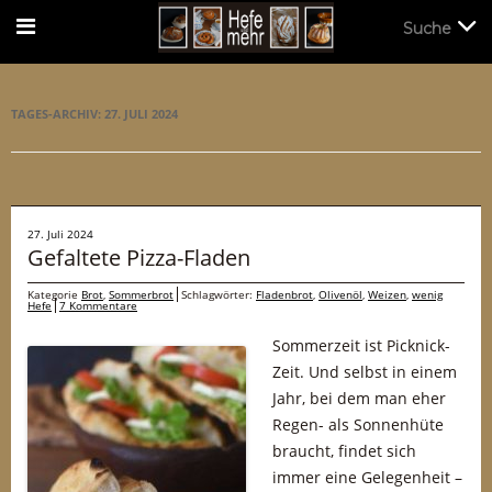
Suche
Suche
TAGES-ARCHIV:
27. JULI 2024
27. Juli 2024
Gefaltete Pizza-Fladen
Kategorie
Brot
,
Sommerbrot
Schlagwörter:
Fladenbrot
,
Olivenöl
,
Weizen
,
wenig
Hefe
7 Kommentare
Sommerzeit ist Picknick-
Zeit. Und selbst in einem
Jahr, bei dem man eher
Regen- als Sonnenhüte
braucht, findet sich
immer eine Gelegenheit –