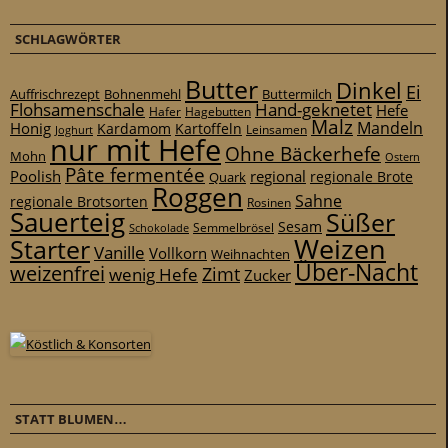
SCHLAGWÖRTER
Butter
Dinkel
Ei
Auffrischrezept
Bohnenmehl
Buttermilch
Flohsamenschale
Hand-geknetet
Hefe
Hafer
Hagebutten
Malz
Mandeln
Honig
Kardamom
Kartoffeln
Leinsamen
Joghurt
nur mit Hefe
Ohne Bäckerhefe
Mohn
Ostern
Pâte fermentée
Poolish
regional
Quark
regionale Brote
Roggen
Sahne
regionale Brotsorten
Rosinen
Sauerteig
Süßer
Sesam
Schokolade
Semmelbrösel
Weizen
Starter
Vanille
Vollkorn
Weihnachten
Über-Nacht
weizenfrei
Zimt
wenig Hefe
Zucker
STATT BLUMEN…