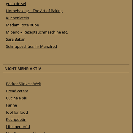
grain de sel
Homebaking – The Art of Baking
Küchenlatein
Madam Rote Rübe
Mipano – Rezeptsuchmaschine etc.
Sara Bakar
Schnuppschüss ihr Manzfred
NICHT MEHR AKTIV
Bäcker Süpke's Welt
Bread cetera
Cucina e piu
Farine
fool for food
Kochpoetin
Lite mer bröd