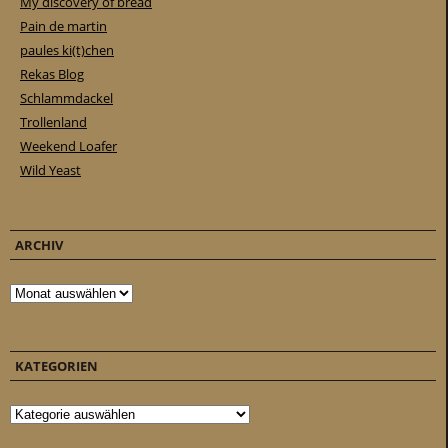
My discovery of bread
Pain de martin
paules ki(t)chen
Rekas Blog
Schlammdackel
Trollenland
Weekend Loafer
Wild Yeast
ARCHIV
Archiv
KATEGORIEN
Kategorien