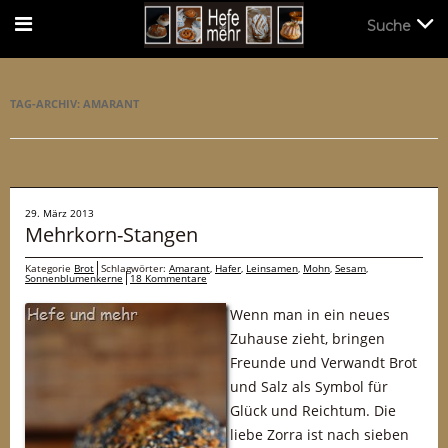
Suche
Suche
TAG-ARCHIV:
AMARANT
29. März 2013
Mehrkorn-Stangen
Kategorie
Brot
Schlagwörter:
Amarant
,
Hafer
,
Leinsamen
,
Mohn
,
Sesam
,
Sonnenblumenkerne
18 Kommentare
Wenn man in ein neues
Zuhause zieht, bringen
Freunde und Verwandt Brot
und Salz als Symbol für
Glück und Reichtum. Die
liebe Zorra ist nach sieben