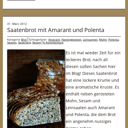
31. März 2012
Saatenbrot mit Amarant und Polenta
Kategorie
Brot
Schlagwörter:
Amarant
,
Hand-geknetet
,
Leinsamen
,
Mohn
,
Polenta
,
Saaten
,
Sauerteig
,
Sesam
6 Kommentare
Es ist mal wieder Zeit für ein
leckeres Brot, nach all
diesen süßen Sachen hier
im Blog! Dieses Saatenbrot
hat eine lockere Krume und
eine aromatische Kruste. Es
enthält neben gerösteten
Mohn, Sesam und
Leinsaaten auch Amarant
und Polenta, die dem Brot
ein angenehm nussiges