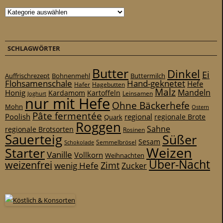
Kategorien
SCHLAGWÖRTER
Butter
Dinkel
Ei
Auffrischrezept
Bohnenmehl
Buttermilch
Flohsamenschale
Hand-geknetet
Hefe
Hafer
Hagebutten
Malz
Mandeln
Honig
Kardamom
Kartoffeln
Leinsamen
Joghurt
nur mit Hefe
Ohne Bäckerhefe
Mohn
Ostern
Pâte fermentée
Poolish
regional
Quark
regionale Brote
Roggen
Sahne
regionale Brotsorten
Rosinen
Sauerteig
Süßer
Sesam
Schokolade
Semmelbrösel
Weizen
Starter
Vanille
Vollkorn
Weihnachten
Über-Nacht
weizenfrei
Zimt
wenig Hefe
Zucker