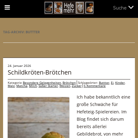
Suche
Suche
TAG-ARCHIV:
BUTTTER
24. Januar 2026
Schildkröten-Brötchen
Kategorie
Besondere Gelegenheiten
,
Brötchen
Schlagwörter:
Buttter
,
Ei
,
Kinder
,
Malz
,
Matcha
,
Milch
,
Süßer Starter
,
Weizen
,
Zucker
5 Kommentare
Ich habe bekanntlich eine
große Schwäche für
Hefeteig-Spielereien. Im
Blog findet sich darum
bereits allerlei
Gebildebrot, von mehr