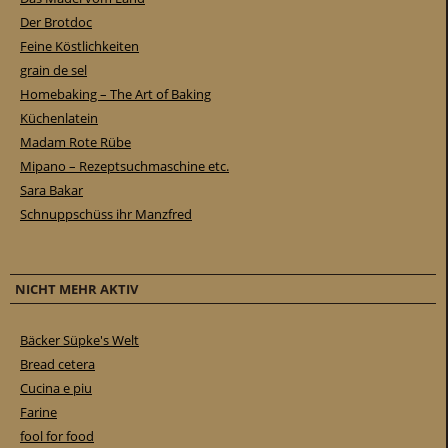
Der Brotdoc
Feine Köstlichkeiten
grain de sel
Homebaking – The Art of Baking
Küchenlatein
Madam Rote Rübe
Mipano – Rezeptsuchmaschine etc.
Sara Bakar
Schnuppschüss ihr Manzfred
NICHT MEHR AKTIV
Bäcker Süpke's Welt
Bread cetera
Cucina e piu
Farine
fool for food