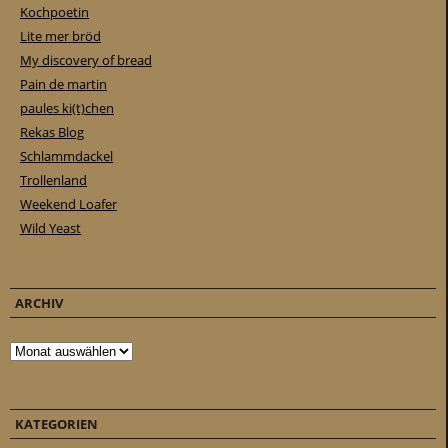
Kochpoetin
Lite mer bröd
My discovery of bread
Pain de martin
paules ki(t)chen
Rekas Blog
Schlammdackel
Trollenland
Weekend Loafer
Wild Yeast
ARCHIV
Archiv
KATEGORIEN