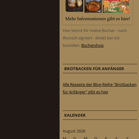
Hier könnt ihr meine Bücher - nach
Wunsch signiert - direkt bei mir
bestellen:
Büchershop
BROTBACKEN FÜR ANFÄNGER
Alle Rezepte der Blog-Reihe "Brotbacken
für Anfänger" gibt es hier
KALENDER
August 2026
M
D
M
D
F
S
S