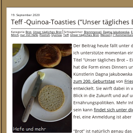
19. September 2020
Teff -Quinoa-Toasties (“Unser tägliches 
Kategorie
Brot
,
Unser tägliches Brot
Schlagwörter:
Brennnessel
,
Dagna Jakubowska
,
E
Milch
,
nur mit Hefe
,
Poolish
,
Quinoa
,
Teff
,
Unser tägliches Brot
,
Weizen
7 Kommentar
Der Beitrag heute fällt unter
ich unterstütze momentan ein
Titel “Unser tägliches Brot – 
hat die Form eines Dinners u
Künstlerin Dagna Jakubowska 
zum 200. Geburtstag
von
Frie
entwickelt. Sie wirft dabei i
Blick in die Zukunft und auf
Ernährungspolitiken. Mehr I
sein kann
findet sich unter d
frei, eine Anmeldung ist aber
“Brot” ist natürlich genau da