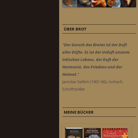
ÜBER BROT
"Der Geruch des Brotes ist der Duft
aller Düfte. Es ist der Urduft unseres
irdischen Lebens, der Duft der
Harmonie, des Friedens und der
Heimat."
Jaroslav Seifert (1901-86), tschech.
Schriftsteller
MEINE BÜCHER