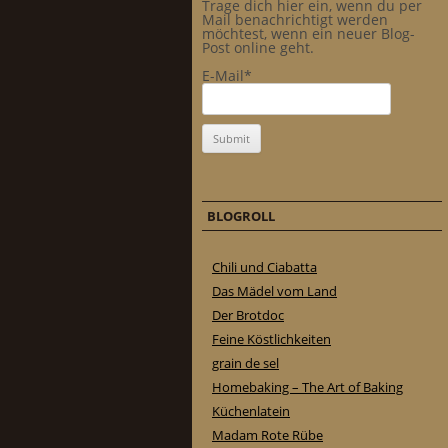
Trage dich hier ein, wenn du per
Mail benachrichtigt werden
möchtest, wenn ein neuer Blog-
Post online geht.
E-Mail*
BLOGROLL
Chili und Ciabatta
Das Mädel vom Land
Der Brotdoc
Feine Köstlichkeiten
grain de sel
Homebaking – The Art of Baking
Küchenlatein
Madam Rote Rübe