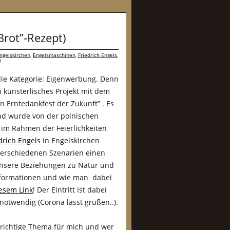
Brot”-Rezept)
ngelskirchen
,
Engelsmaschinen
,
Friedrich Engels
,
e
 die Kategorie: Eigenwerbung. Denn
 künsterlisches Projekt mit dem
Ein Erntedankfest der Zukunft” . Es
nd wurde von der polnischen
im Rahmen der Feierlichkeiten
drich Engels
in Engelskirchen
n verschiedenen Szenarien einen
 unsere Beziehungen zu Natur und
nformationen und wie man dabei
iesem Link
! Der Eintritt ist dabei
 notwendig (Corona lässt grüßen..).
s richtige Thema für mich und wer