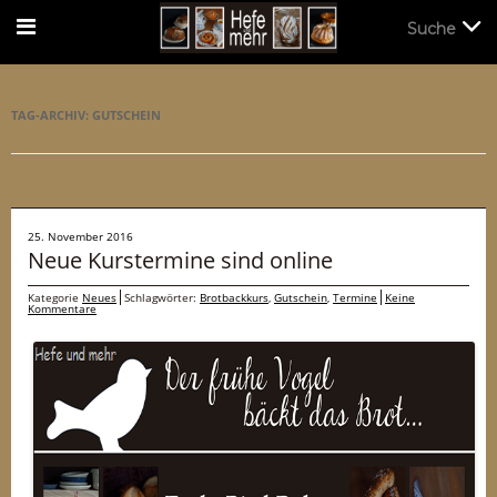
Suche
Suche
TAG-ARCHIV:
GUTSCHEIN
25. November 2016
Neue Kurstermine sind online
Kategorie
Neues
Schlagwörter:
Brotbackkurs
,
Gutschein
,
Termine
Keine
Kommentare