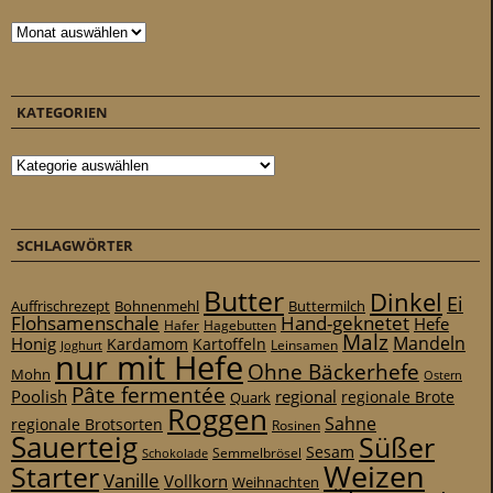
Archiv
KATEGORIEN
Kategorien
SCHLAGWÖRTER
Butter
Dinkel
Ei
Auffrischrezept
Bohnenmehl
Buttermilch
Flohsamenschale
Hand-geknetet
Hefe
Hafer
Hagebutten
Malz
Mandeln
Honig
Kardamom
Kartoffeln
Leinsamen
Joghurt
nur mit Hefe
Ohne Bäckerhefe
Mohn
Ostern
Pâte fermentée
Poolish
regional
Quark
regionale Brote
Roggen
Sahne
regionale Brotsorten
Rosinen
Sauerteig
Süßer
Sesam
Schokolade
Semmelbrösel
Weizen
Starter
Vanille
Vollkorn
Weihnachten