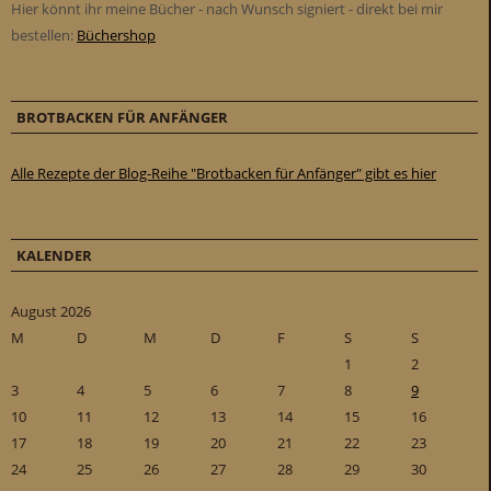
Hier könnt ihr meine Bücher - nach Wunsch signiert - direkt bei mir
bestellen:
Büchershop
BROTBACKEN FÜR ANFÄNGER
Alle Rezepte der Blog-Reihe "Brotbacken für Anfänger" gibt es hier
KALENDER
August 2026
M
D
M
D
F
S
S
1
2
3
4
5
6
7
8
9
10
11
12
13
14
15
16
17
18
19
20
21
22
23
24
25
26
27
28
29
30