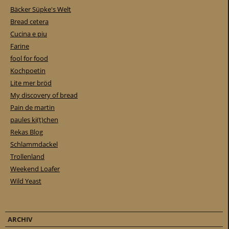
Bäcker Süpke's Welt
Bread cetera
Cucina e piu
Farine
fool for food
Kochpoetin
Lite mer bröd
My discovery of bread
Pain de martin
paules ki(t)chen
Rekas Blog
Schlammdackel
Trollenland
Weekend Loafer
Wild Yeast
ARCHIV