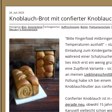
26. Juli 2025
Knoblauch-Brot mit confierter Knoblauc
Kategorie
Brot
,
Sommerbrot
Schlagwörter:
Auffrischrezept
,
Butter
,
Flohsamenschale
,
Weizen
5 Kommentare
“Bitte Fingerfood mitbring
Temperaturen aushält” – sta
Einladung zum Kindergarte
während einer Schatzsuche 
lies mich erst ein wenig gr
eine Zupfbrot-Variante – sic
an meinen
Lieblingsschnitt
Füllung habe ich bei eine
Knoblauchbutter aus confi
Confierter Knoblauch ist in
gerade neu
, obwohl 15 Jahr
Karusell vielleicht schon wi