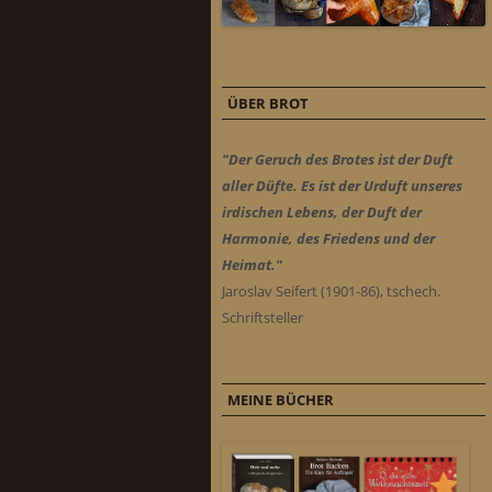
ÜBER BROT
"Der Geruch des Brotes ist der Duft
aller Düfte. Es ist der Urduft unseres
irdischen Lebens, der Duft der
Harmonie, des Friedens und der
Heimat."
Jaroslav Seifert (1901-86), tschech.
Schriftsteller
MEINE BÜCHER