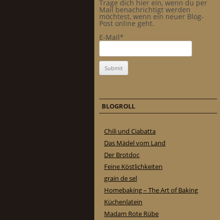
Trage dich hier ein, wenn du per
Mail benachrichtigt werden
möchtest, wenn ein neuer Blog-
Post online geht.
E-Mail*
BLOGROLL
Chili und Ciabatta
Das Mädel vom Land
Der Brotdoc
Feine Köstlichkeiten
grain de sel
Homebaking – The Art of Baking
Küchenlatein
Madam Rote Rübe