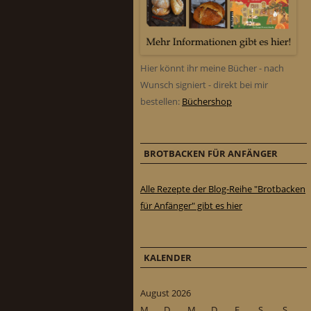
Hier könnt ihr meine Bücher - nach
Wunsch signiert - direkt bei mir
bestellen:
Büchershop
BROTBACKEN FÜR ANFÄNGER
Alle Rezepte der Blog-Reihe "Brotbacken
für Anfänger" gibt es hier
KALENDER
August 2026
M
D
M
D
F
S
S