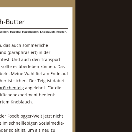
h-Butter
Grillen
,
Hagebu
,
Hagebutten
,
Knoblauch
,
Roggen
,
en, das auch sommerliche
nd (paraphrasiert) in der
nfest. Und auch den Transport
sollte es überleben können. Das
übeln. Meine Wahl fiel am Ende auf
her ist sicher. Der Teig ist dabei
brötchenteig
angelehnt. Für die
m Küchenexperiment bedient:
ertem Knoblauch.
 der Foodblogger-Welt jetzt
nicht
e im schnelllebigen Sozialmedia-
eder so alt ist, um als neu zu