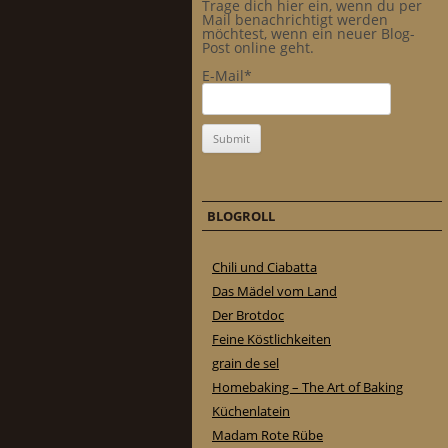
Trage dich hier ein, wenn du per
Mail benachrichtigt werden
möchtest, wenn ein neuer Blog-
Post online geht.
E-Mail*
BLOGROLL
Chili und Ciabatta
Das Mädel vom Land
Der Brotdoc
Feine Köstlichkeiten
grain de sel
Homebaking – The Art of Baking
Küchenlatein
Madam Rote Rübe