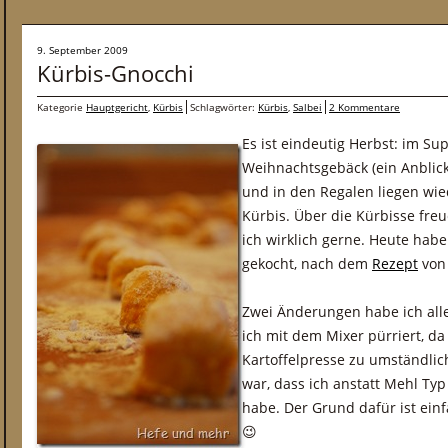
9. September 2009
Kürbis-Gnocchi
Kategorie
Hauptgericht
,
Kürbis
Schlagwörter:
Kürbis
,
Salbei
2 Kommentare
Es ist eindeutig Herbst: im Su
Weihnachtsgebäck (ein Anblick
und in den Regalen liegen wie
Kürbis. Über die Kürbisse fre
ich wirklich gerne. Heute hab
gekocht, nach dem
Rezept
von 
Zwei Änderungen habe ich all
ich mit dem Mixer pürriert, da
Kartoffelpresse zu umständli
war, dass ich anstatt Mehl Ty
habe. Der Grund dafür ist einf
😉