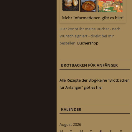
Hier könnt ihr meine Bücher - nach
Wunsch signiert - direkt bei mir
bestellen:
Büchershop
BROTBACKEN FÜR ANFÄNGER
Alle Rezepte der Blog-Reihe "Brotbacken
für Anfänger" gibt es hier
KALENDER
August 2026
M
D
M
D
F
S
S