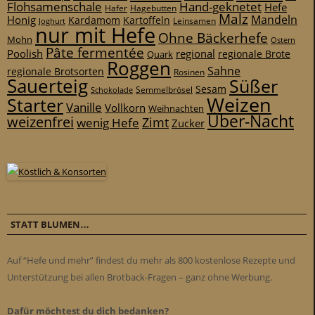
Flohsamenschale
Hand-geknetet
Hefe
Hafer
Hagebutten
Malz
Mandeln
Honig
Kardamom
Kartoffeln
Leinsamen
Joghurt
nur mit Hefe
Ohne Bäckerhefe
Mohn
Ostern
Pâte fermentée
Poolish
regional
Quark
regionale Brote
Roggen
Sahne
regionale Brotsorten
Rosinen
Sauerteig
Süßer
Sesam
Schokolade
Semmelbrösel
Weizen
Starter
Vanille
Vollkorn
Weihnachten
Über-Nacht
weizenfrei
Zimt
wenig Hefe
Zucker
STATT BLUMEN…
Auf “Hefe und mehr” findest du mehr als 800 kostenlose Rezepte und
Unterstützung bei allen Brotback-Fragen – ganz ohne Werbung.
Dafür möchtest du dich bedanken?