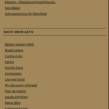
Mipano – Rezeptsuchmaschine etc.
Sara Bakar
Schnuppschüss ihr Manzfred
NICHT MEHR AKTIV
Bäcker Süpke's Welt
Bread cetera
Cucina e piu
Farine
fool for food
Kochpoetin
Lite mer bröd
My discovery of bread
Pain de martin
paules ki(t)chen
Rekas Blog
Schlammdackel