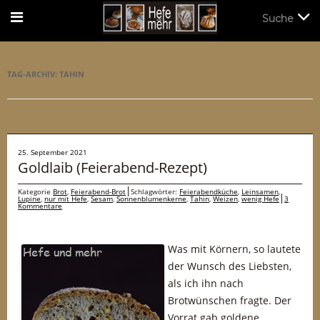
Suche
Suche
TAG-ARCHIV:
TAHIN
25. September 2021
Goldlaib (Feierabend-Rezept)
Kategorie
Brot
,
Feierabend-Brot
Schlagwörter:
Feierabendküche
,
Leinsamen
,
Lupine
,
nur mit Hefe
,
Sesam
,
Sonnenblumenkerne
,
Tahin
,
Weizen
,
wenig Hefe
3
Kommentare
Was mit Körnern, so lautete
der Wunsch des Liebsten,
als ich ihn nach
Brotwünschen fragte. Der
Vorrat gab goldene