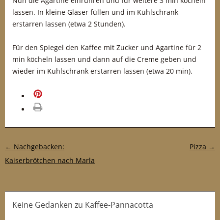
Nun die Agartine einrühren und für weitere 3 min köcheln
lassen. In kleine Gläser füllen und im Kühlschrank
erstarren lassen (etwa 2 Stunden).
Für den Spiegel den Kaffee mit Zucker und Agartine für 2
min köcheln lassen und dann auf die Creme geben und
wieder im Kühlschrank erstarren lassen (etwa 20 min).
merken
drucken
Post-Navigation
←
Nachgebacken:
Pizza
→
Kaiserbrötchen nach Marla
Keine Gedanken zu Kaffee-Pannacotta