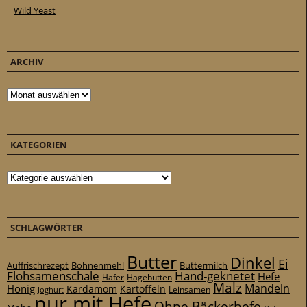
Wild Yeast
ARCHIV
Archiv
KATEGORIEN
Kategorien
SCHLAGWÖRTER
Butter
Dinkel
Ei
Auffrischrezept
Bohnenmehl
Buttermilch
Flohsamenschale
Hand-geknetet
Hefe
Hafer
Hagebutten
Malz
Mandeln
Honig
Kardamom
Kartoffeln
Leinsamen
Joghurt
nur mit Hefe
Ohne Bäckerhefe