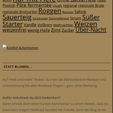
Mohn
Ostern
Pâte fermentée
Poolish
regional
Quark
regionale Brote
Roggen
Sahne
regionale Brotsorten
Rosinen
Sauerteig
Süßer
Sesam
Schokolade
Semmelbrösel
Weizen
Starter
Vanille
Vollkorn
Weihnachten
Über-Nacht
weizenfrei
Zimt
wenig Hefe
Zucker
STATT BLUMEN…
Auf “Hefe und mehr” findest du mehr als 800 kostenlose Rezepte und
Unterstützung bei allen Brotback-Fragen – ganz ohne Werbung.
Dafür möchtest du dich bedanken?
Dann schreib doch einen kurzen Kommentar zu einem Rezept, dass du
besonders magst! Feedback bereitet mir Freude, denn der Blog ist ein