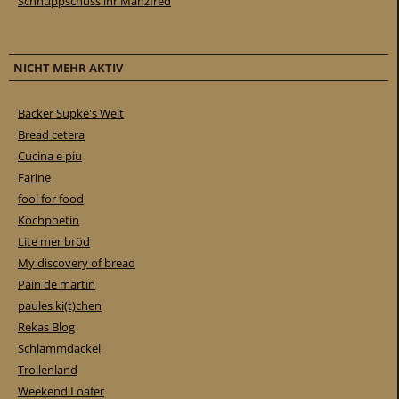
Schnuppschüss ihr Manzfred
NICHT MEHR AKTIV
Bäcker Süpke's Welt
Bread cetera
Cucina e piu
Farine
fool for food
Kochpoetin
Lite mer bröd
My discovery of bread
Pain de martin
paules ki(t)chen
Rekas Blog
Schlammdackel
Trollenland
Weekend Loafer