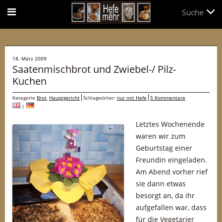
Suche
Suche
18. März 2009
Saatenmischbrot und Zwiebel-/ Pilz-
Kuchen
Kategorie
Brot
,
Hauptgericht
Schlagwörter:
nur mit Hefe
5 Kommentare
|
Letztes Wochenende
waren wir zum
Geburtstag einer
Freundin eingeladen.
Am Abend vorher rief
sie dann etwas
besorgt an, da ihr
aufgefallen war, dass
für die Vegetarier