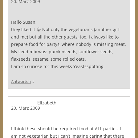
20. März 2009
Hallo Susan,
they liked it 😀 Not only the vegetarians (another girl
and me) but all the other guests, too. I always like to
prepare food for partys, where nobody is missing meat.
My seed mix was: pumkinseeds, sunflower seeds,
flaxseeds, sesame, some rolled oats.
I am so curiose for this weeks Yeastsspotting
↓
Antworten
Elizabeth
20. März 2009
I think these should be required food at ALL parties. I
am not vegetarian but I can’t imagine caring that there