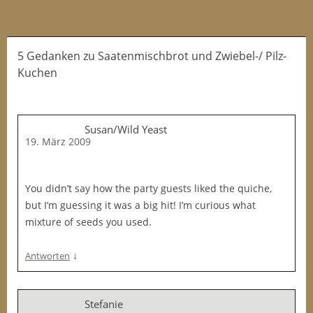
5 Gedanken
zu
Saatenmischbrot und Zwiebel-/ Pilz-
Kuchen
Susan/Wild Yeast
19. März 2009
You didn’t say how the party guests liked the quiche,
but I’m guessing it was a big hit! I’m curious what
mixture of seeds you used.
↓
Antworten
Stefanie