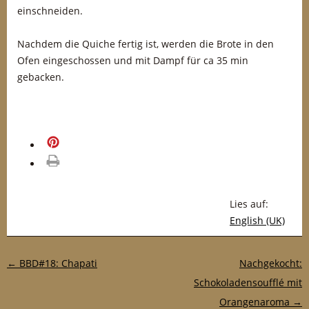
einschneiden.
Nachdem die Quiche fertig ist, werden die Brote in den
Ofen eingeschossen und mit Dampf für ca 35 min
gebacken.
merken
drucken
Lies auf:
English (UK)
Post-Navigation
←
BBD#18: Chapati
Nachgekocht:
Schokoladensoufflé mit
Orangenaroma
→