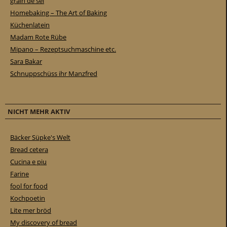
grain de sel
Homebaking – The Art of Baking
Küchenlatein
Madam Rote Rübe
Mipano – Rezeptsuchmaschine etc.
Sara Bakar
Schnuppschüss ihr Manzfred
NICHT MEHR AKTIV
Bäcker Süpke's Welt
Bread cetera
Cucina e piu
Farine
fool for food
Kochpoetin
Lite mer bröd
My discovery of bread