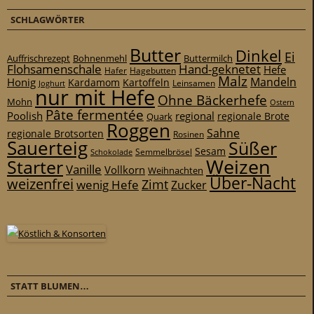
SCHLAGWÖRTER
Butter
Dinkel
Ei
Auffrischrezept
Bohnenmehl
Buttermilch
Flohsamenschale
Hand-geknetet
Hefe
Hafer
Hagebutten
Malz
Mandeln
Honig
Kardamom
Kartoffeln
Leinsamen
Joghurt
nur mit Hefe
Ohne Bäckerhefe
Mohn
Ostern
Pâte fermentée
Poolish
regional
Quark
regionale Brote
Roggen
Sahne
regionale Brotsorten
Rosinen
Sauerteig
Süßer
Sesam
Schokolade
Semmelbrösel
Weizen
Starter
Vanille
Vollkorn
Weihnachten
Über-Nacht
weizenfrei
Zimt
wenig Hefe
Zucker
STATT BLUMEN…