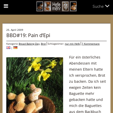
Suche
Suche
25. April 2009
BBD#19: Pain d’Epi
Kategorie
Bread Baking Day
,
Brot
Schlagwörter:
nur mit Hefe
7 Kommentare
|
Für ein österliches
Abendessen mit
meinen Eltern hatte
ich versprochen, Brot
zu backen. Da ich seit
ewigen Zeiten kein
Baguette mehr
gebacken hatte und
mich die Baguettes
aus dem Backbuch