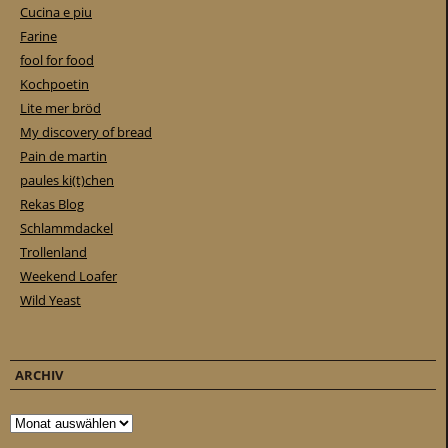
Cucina e piu
Farine
fool for food
Kochpoetin
Lite mer bröd
My discovery of bread
Pain de martin
paules ki(t)chen
Rekas Blog
Schlammdackel
Trollenland
Weekend Loafer
Wild Yeast
ARCHIV
Archiv