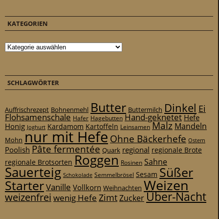
KATEGORIEN
Kategorien
SCHLAGWÖRTER
Butter
Dinkel
Ei
Auffrischrezept
Bohnenmehl
Buttermilch
Flohsamenschale
Hand-geknetet
Hefe
Hafer
Hagebutten
Malz
Mandeln
Honig
Kardamom
Kartoffeln
Leinsamen
Joghurt
nur mit Hefe
Ohne Bäckerhefe
Mohn
Ostern
Pâte fermentée
Poolish
regional
Quark
regionale Brote
Roggen
Sahne
regionale Brotsorten
Rosinen
Sauerteig
Süßer
Sesam
Schokolade
Semmelbrösel
Weizen
Starter
Vanille
Vollkorn
Weihnachten
Über-Nacht
weizenfrei
Zimt
wenig Hefe
Zucker