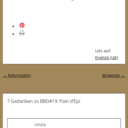
merken
drucken
Lies auf:
English (UK)
Post-Navigation
←
Rohrnudeln
Brownies
→
7 Gedanken
zu
BBD#19: Pain d’Epi
cinzia