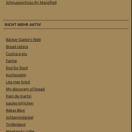
Schnuppschüss ihr Manzfred
NICHT MEHR AKTIV
Bäcker Süpke's Welt
Bread cetera
Cucina e piu
Farine
fool for food
Kochpoetin
Lite mer bröd
My discovery of bread
Pain de martin
paules ki(t)chen
Rekas Blog
Schlammdackel
Trollenland
Weekend Loafer