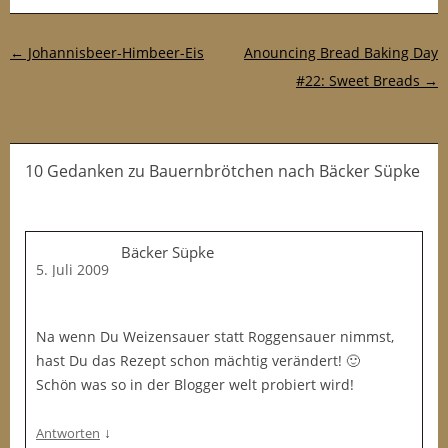
Post-Navigation
←
Johannisbeer-Himbeer-Eis
Anouncing Bread Baking Day
#22: Sweet Breads
→
10 Gedanken
zu
Bauernbrötchen nach Bäcker Süpke
Bäcker Süpke
5. Juli 2009
Na wenn Du Weizensauer statt Roggensauer nimmst,
hast Du das Rezept schon mächtig verändert! 🙂
Schön was so in der Blogger welt probiert wird!
↓
Antworten