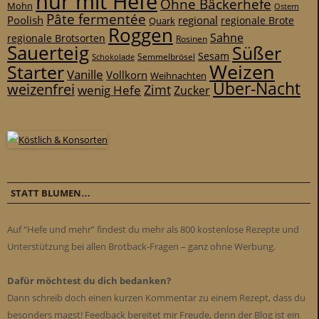
nur mit Hefe
Ohne Bäckerhefe
Mohn
Ostern
Pâte fermentée
Poolish
regional
Quark
regionale Brote
Roggen
Sahne
regionale Brotsorten
Rosinen
Sauerteig
Süßer
Sesam
Schokolade
Semmelbrösel
Weizen
Starter
Vanille
Vollkorn
Weihnachten
Über-Nacht
weizenfrei
Zimt
wenig Hefe
Zucker
STATT BLUMEN…
Auf “Hefe und mehr” findest du mehr als 800 kostenlose Rezepte und
Unterstützung bei allen Brotback-Fragen – ganz ohne Werbung.
Dafür möchtest du dich bedanken?
Dann schreib doch einen kurzen Kommentar zu einem Rezept, dass du
besonders magst! Feedback bereitet mir Freude, denn der Blog ist ein