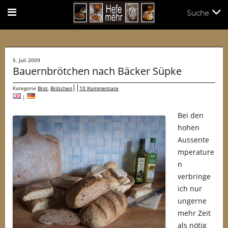
Suche
Suche
5. Juli 2009
Bauernbrötchen nach Bäcker Süpke
Kategorie
Brot
,
Brötchen
10 Kommentare
|
Bei den
hohen
Aussente
mperature
n
verbringe
ich nur
ungerne
mehr Zeit
als nötig