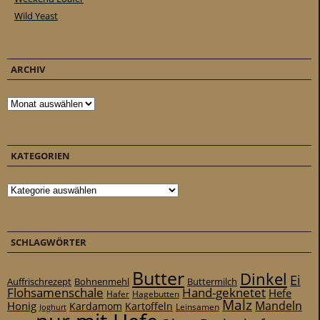
Wild Yeast
ARCHIV
Archiv
KATEGORIEN
Kategorien
SCHLAGWÖRTER
Butter
Dinkel
Ei
Auffrischrezept
Bohnenmehl
Buttermilch
Flohsamenschale
Hand-geknetet
Hefe
Hafer
Hagebutten
Malz
Mandeln
Honig
Kardamom
Kartoffeln
Leinsamen
Joghurt