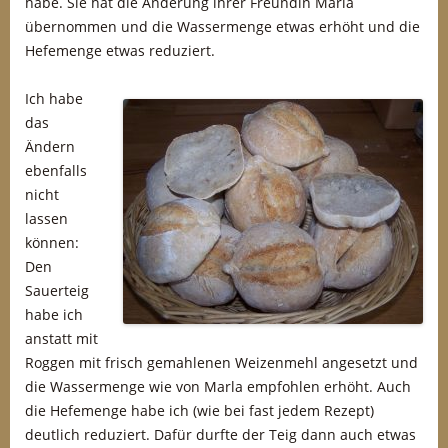
habe. Sie hat die Änderung ihrer Freundin Marla
übernommen und die Wassermenge etwas erhöht und die
Hefemenge etwas reduziert.
Ich habe
das
Ändern
ebenfalls
nicht
lassen
können:
Den
Sauerteig
habe ich
anstatt mit
Roggen mit frisch gemahlenen Weizenmehl angesetzt und
die Wassermenge wie von Marla empfohlen erhöht. Auch
die Hefemenge habe ich (wie bei fast jedem Rezept)
deutlich reduziert. Dafür durfte der Teig dann auch etwas