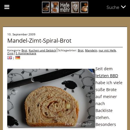
Suche
Suche
10. September 2009
Mandel-Zimt-Spiral-Brot
Kategorie
Brot
,
Kuchen und Gebäck
Schlagwörter:
Brot
,
Mandeln
,
nur mit Hefe
,
Zimt
5 Kommentare
|
Seit dem
letzten BBD
habe ich viele
süße Brote
auf meiner
nach
Backliste
stehen.
Besonders