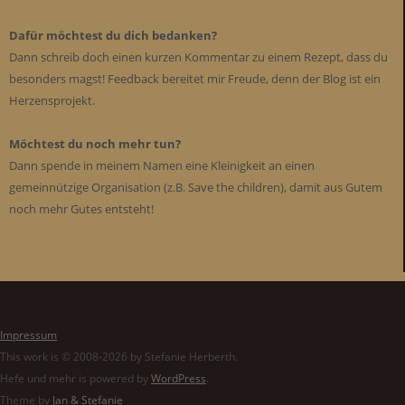
Dafür möchtest du dich bedanken?
Dann schreib doch einen kurzen Kommentar zu einem Rezept, dass du
besonders magst! Feedback bereitet mir Freude, denn der Blog ist ein
Herzensprojekt.
Möchtest du noch mehr tun?
Dann spende in meinem Namen eine Kleinigkeit an einen
gemeinnützige Organisation (z.B. Save the children), damit aus Gutem
noch mehr Gutes entsteht!
Impressum
This work is © 2008-2026 by Stefanie Herberth.
Hefe und mehr is powered by
WordPress
.
Theme by
Jan & Stefanie