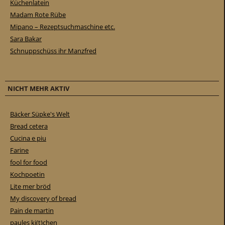
Küchenlatein
Madam Rote Rübe
Mipano – Rezeptsuchmaschine etc.
Sara Bakar
Schnuppschüss ihr Manzfred
NICHT MEHR AKTIV
Bäcker Süpke's Welt
Bread cetera
Cucina e piu
Farine
fool for food
Kochpoetin
Lite mer bröd
My discovery of bread
Pain de martin
paules ki(t)chen