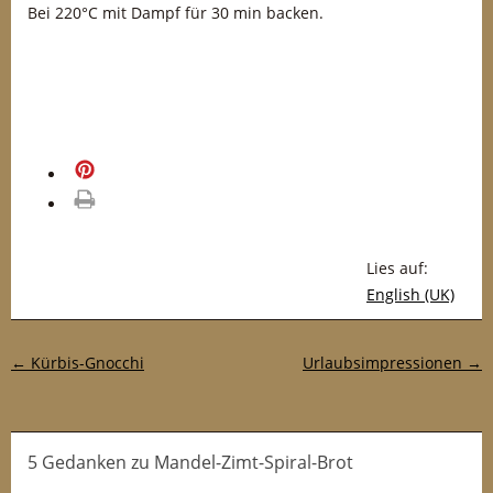
Bei 220°C mit Dampf für 30 min backen.
merken
drucken
Lies auf:
English (UK)
Post-Navigation
←
Kürbis-Gnocchi
Urlaubsimpressionen
→
5 Gedanken
zu
Mandel-Zimt-Spiral-Brot