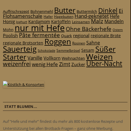
Butter
Dinkel
Ei
Auffrischrezept
Bohnenmehl
Buttermilch
Flohsamenschale
Hand-geknetet
Hefe
Hafer
Hagebutten
Malz
Mandeln
Honig
Kardamom
Kartoffeln
Leinsamen
Joghurt
nur mit Hefe
Ohne Bäckerhefe
Mohn
Ostern
Pâte fermentée
Poolish
regional
Quark
regionale Brote
Roggen
Sahne
regionale Brotsorten
Rosinen
Sauerteig
Süßer
Sesam
Schokolade
Semmelbrösel
Weizen
Starter
Vanille
Vollkorn
Weihnachten
Über-Nacht
weizenfrei
Zimt
wenig Hefe
Zucker
STATT BLUMEN…
Auf “Hefe und mehr” findest du mehr als 800 kostenlose Rezepte und
Unterstützung bei allen Brotback-Fragen – ganz ohne Werbung.