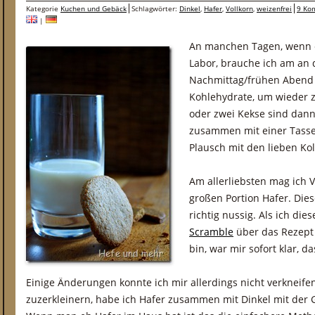
Kategorie
Kuchen und Gebäck
Schlagwörter:
Dinkel
,
Hafer
,
Vollkorn
,
weizenfrei
9 Ko
|
An manchen Tagen, wenn e
Labor, brauche ich am an
Nachmittag/frühen Abend 
Kohlehydrate, um wieder z
oder zwei Kekse sind dann
zusammen mit einer Tasse
Plausch mit den lieben Kol
Am allerliebsten mag ich V
großen Portion Hafer. Di
richtig nussig. Als ich d
Scramble
über das Rezept
bin, war mir sofort klar, d
Einige Änderungen konnte ich mir allerdings nicht verkneifen
zuzerkleinern, habe ich Hafer zusammen mit Dinkel mit der