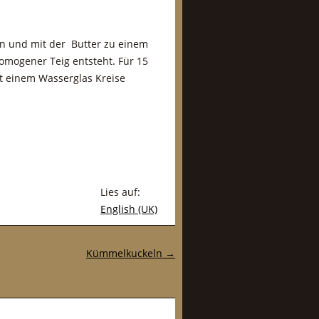
en und mit der Butter zu einem
omogener Teig entsteht. Für 15
t einem Wasserglas Kreise
Lies auf:
English (UK)
Kümmelkuckeln
→