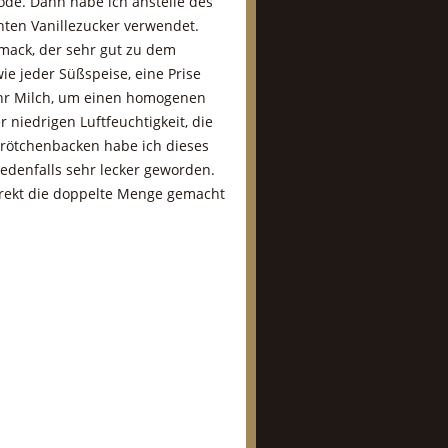
ode. Dann habe ich anstelle des
ten Vanillezucker verwendet.
hmack, der sehr gut zu dem
e jeder Süßspeise, eine Prise
mehr Milch, um einen homogenen
 niedrigen Luftfeuchtigkeit, die
ötchenbacken habe ich dieses
jedenfalls sehr lecker geworden.
direkt die doppelte Menge gemacht