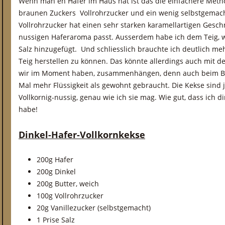
Wenn man eh Hafer im Haus hat ist das die einfachere Meth
braunen Zuckers Vollrohrzucker und ein wenig selbstgemach
Vollrohrzucker hat einen sehr starken karamellartigen Gesc
nussigen Haferaroma passt. Ausserdem habe ich dem Teig, wi
Salz hinzugefügt. Und schliesslich brauchte ich deutlich 
Teig herstellen zu können. Das könnte allerdings auch mit der
wir im Moment haben, zusammenhängen, denn auch beim Br
Mal mehr Flüssigkeit als gewohnt gebraucht. Die Kekse sind 
Vollkornig-nussig, genau wie ich sie mag. Wie gut, dass ich 
habe!
Dinkel-Hafer-Vollkornkekse
200g Hafer
200g Dinkel
200g Butter, weich
100g Vollrohrzucker
20g Vanillezucker (selbstgemacht)
1 Prise Salz