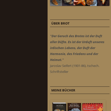
ÜBER BROT
"Der Geruch des Brotes ist der Duft
aller Düfte. Es ist der Urduft unseres
irdischen Lebens, der Duft der
Harmonie, des Friedens und der
Heimat."
Jaroslav Seifert (1901-86), tschech.
Schriftsteller
MEINE BÜCHER