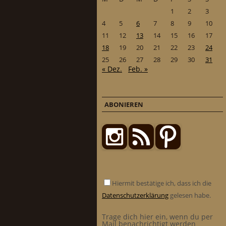
1
2
3
4
5
6
7
8
9
10
11
12
13
14
15
16
17
18
19
20
21
22
23
24
25
26
27
28
29
30
31
« Dez.
Feb. »
ABONIEREN
Hiermit bestätige ich, dass ich die
Datenschutzerklärung
gelesen habe.
Trage dich hier ein, wenn du per
Mail benachrichtigt werden