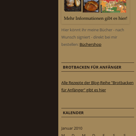
Hier könnt ihr meine Bücher - nach
Wunsch signiert - direkt bei mir
bestellen:
Büchershop
BROTBACKEN FÜR ANFÄNGER
Alle Rezepte der Blog-Reihe "Brotbacken
für Anfänger" gibt es hier
KALENDER
Januar 2010
M
D
M
D
F
S
S