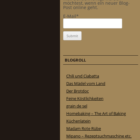
möchtest, wenn ein neuer Blog-
Post online geht.
E-Mail*
BLOGROLL
Chili und Ciabatta
Das Mädel vom Land
Der Brotdoc
Feine Köstlichkeiten
grain de sel
Homebaking – The Art of Baking
Küchenlatein
Madam Rote Rübe
Mipano – Rezeptsuchmaschine etc.