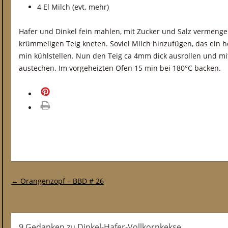
4 El Milch (evt. mehr)
Hafer und Dinkel fein mahlen, mit Zucker und Salz vermeng
krümmeligen Teig kneten. Soviel Milch hinzufügen, das ein h
min kühlstellen. Nun den Teig ca 4mm dick ausrollen und mi
austechen. Im vorgeheizten Ofen 15 min bei 180°C backen.
merken
drucken
Post-Navigation
←
Orangenzopf – BBD # 26
9 Gedanken
zu
Dinkel-Hafer-Vollkornkekse