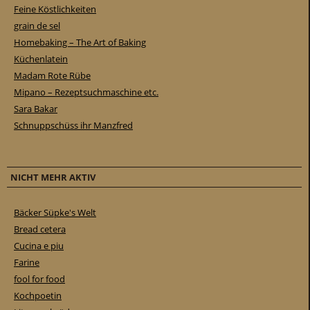
Feine Köstlichkeiten
grain de sel
Homebaking – The Art of Baking
Küchenlatein
Madam Rote Rübe
Mipano – Rezeptsuchmaschine etc.
Sara Bakar
Schnuppschüss ihr Manzfred
NICHT MEHR AKTIV
Bäcker Süpke's Welt
Bread cetera
Cucina e piu
Farine
fool for food
Kochpoetin