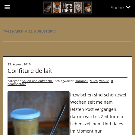
Suche
Suche
TAGES-ARCHIV:
23. AUGUST 2010
23. August 2010
Confiture de lait
Kategorie
Soßen und Aufstriche
Schlagwörter:
Karamell
,
Milch
,
Vanille
8
Kommentare
Inzwischen sind schon zwei
Wochen seit meinem
letzten Post vergangen,
darum wird es Zeit für ein
Lebenszeichen. Und da es
im Moment nur