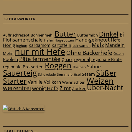
SCHLAGWÖRTER
Butter
Dinkel
Ei
Auffrischrezept
Bohnenmehl
Buttermilch
Flohsamenschale
Hand-geknetet
Hefe
Hafer
Hagebutten
Malz
Mandeln
Honig
Kardamom
Kartoffeln
Leinsamen
Joghurt
nur mit Hefe
Ohne Bäckerhefe
Mohn
Ostern
Pâte fermentée
Poolish
regional
Quark
regionale Brote
Roggen
Sahne
regionale Brotsorten
Rosinen
Sauerteig
Süßer
Sesam
Schokolade
Semmelbrösel
Weizen
Starter
Vanille
Vollkorn
Weihnachten
Über-Nacht
weizenfrei
Zimt
wenig Hefe
Zucker
STATT BLUMEN…