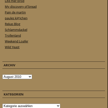
Lite mer bröd
My discovery of bread
Pain de martin
paules ki(t)chen
Rekas Blog
Schlammdackel
Trollenland
Weekend Loafer
Wild Yeast
ARCHIV
Archiv
KATEGORIEN
Kategorien