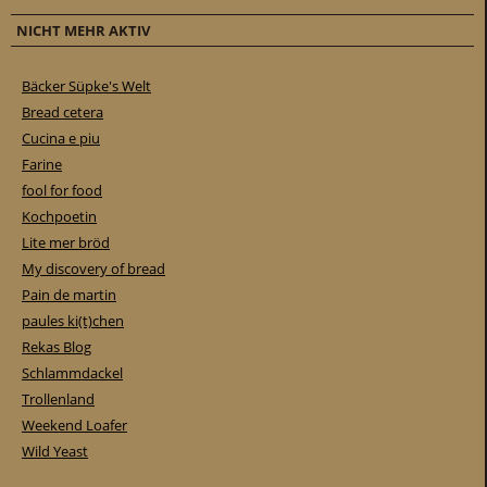
NICHT MEHR AKTIV
Bäcker Süpke's Welt
Bread cetera
Cucina e piu
Farine
fool for food
Kochpoetin
Lite mer bröd
My discovery of bread
Pain de martin
paules ki(t)chen
Rekas Blog
Schlammdackel
Trollenland
Weekend Loafer
Wild Yeast