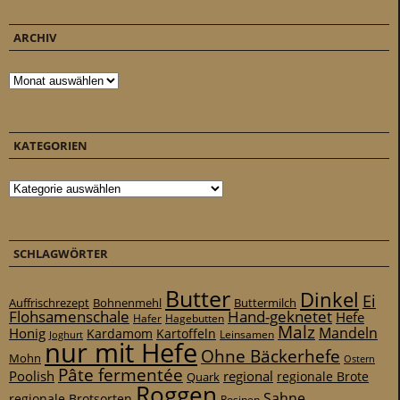
ARCHIV
Archiv
KATEGORIEN
Kategorien
SCHLAGWÖRTER
Butter
Dinkel
Ei
Auffrischrezept
Bohnenmehl
Buttermilch
Flohsamenschale
Hand-geknetet
Hefe
Hafer
Hagebutten
Malz
Mandeln
Honig
Kardamom
Kartoffeln
Leinsamen
Joghurt
nur mit Hefe
Ohne Bäckerhefe
Mohn
Ostern
Pâte fermentée
Poolish
regional
Quark
regionale Brote
Roggen
Sahne
regionale Brotsorten
Rosinen