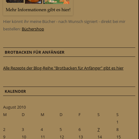
Hier könnt ihr meine Bücher - nach Wunsch signiert - direkt bei mir
bestellen:
Büchershop
BROTBACKEN FÜR ANFÄNGER
Alle Rezepte der Blog-Reihe "Brotbacken für Anfänger" gibt es hier
KALENDER
August 2010
M
D
M
D
F
S
S
1
2
3
4
5
6
7
8
9
10
11
12
13
14
15