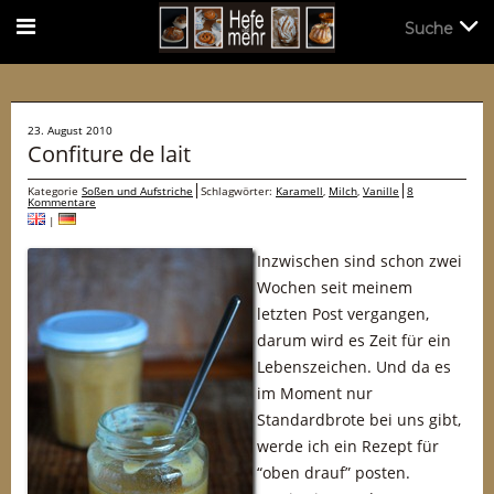
Suche
Suche
23. August 2010
Confiture de lait
Kategorie
Soßen und Aufstriche
Schlagwörter:
Karamell
,
Milch
,
Vanille
8
Kommentare
|
Inzwischen sind schon zwei
Wochen seit meinem
letzten Post vergangen,
darum wird es Zeit für ein
Lebenszeichen. Und da es
im Moment nur
Standardbrote bei uns gibt,
werde ich ein Rezept für
“oben drauf” posten.