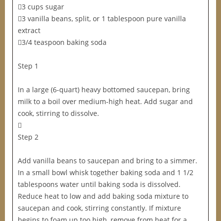
3 cups sugar
3 vanilla beans, split, or 1 tablespoon pure vanilla
extract
3/4 teaspoon baking soda
Step 1
In a large (6-quart) heavy bottomed saucepan, bring
milk to a boil over medium-high heat. Add sugar and
cook, stirring to dissolve.

Step 2
Add vanilla beans to saucepan and bring to a simmer.
In a small bowl whisk together baking soda and 1 1/2
tablespoons water until baking soda is dissolved.
Reduce heat to low and add baking soda mixture to
saucepan and cook, stirring constantly. If mixture
begins to foam up too high, remove from heat for a