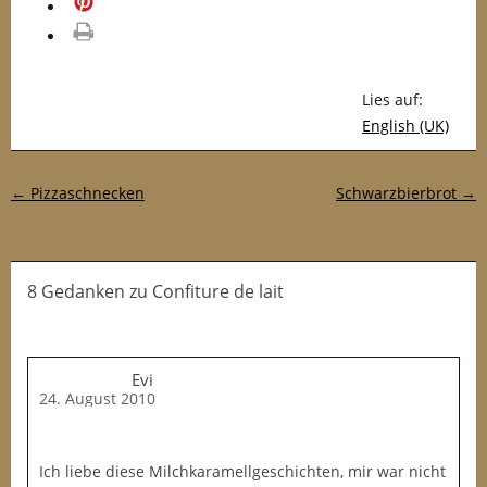
merken
drucken
Lies auf:
English (UK)
Post-Navigation
←
Pizzaschnecken
Schwarzbierbrot
→
8 Gedanken
zu
Confiture de lait
Evi
24. August 2010
Ich liebe diese Milchkaramellgeschichten, mir war nicht