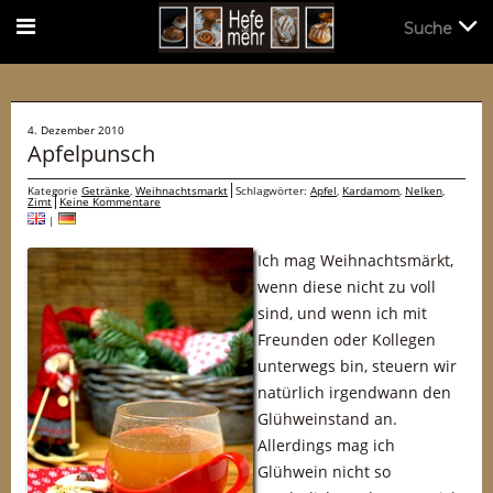
Suche
Suche
4. Dezember 2010
Apfelpunsch
Kategorie
Getränke
,
Weihnachtsmarkt
Schlagwörter:
Apfel
,
Kardamom
,
Nelken
,
Zimt
Keine Kommentare
|
Ich mag Weihnachtsmärkt,
wenn diese nicht zu voll
sind, und wenn ich mit
Freunden oder Kollegen
unterwegs bin, steuern wir
natürlich irgendwann den
Glühweinstand an.
Allerdings mag ich
Glühwein nicht so