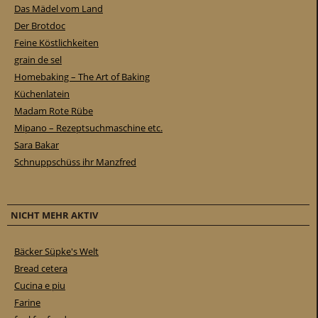
Das Mädel vom Land
Der Brotdoc
Feine Köstlichkeiten
grain de sel
Homebaking – The Art of Baking
Küchenlatein
Madam Rote Rübe
Mipano – Rezeptsuchmaschine etc.
Sara Bakar
Schnuppschüss ihr Manzfred
NICHT MEHR AKTIV
Bäcker Süpke's Welt
Bread cetera
Cucina e piu
Farine