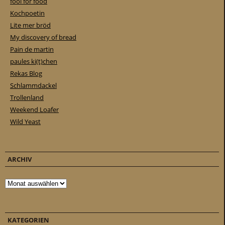
fool for food
Kochpoetin
Lite mer bröd
My discovery of bread
Pain de martin
paules ki(t)chen
Rekas Blog
Schlammdackel
Trollenland
Weekend Loafer
Wild Yeast
ARCHIV
Archiv
KATEGORIEN