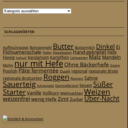
Kategorien
SCHLAGWÖRTER
Butter
Dinkel
Ei
Auffrischrezept
Bohnenmehl
Buttermilch
Flohsamenschale
Hand-geknetet
Hefe
Hafer
Hagebutten
Malz
Mandeln
Honig
Kardamom
Kartoffeln
Leinsamen
Joghurt
nur mit Hefe
Ohne Bäckerhefe
Mohn
Ostern
Pâte fermentée
Poolish
regional
Quark
regionale Brote
Roggen
Sahne
regionale Brotsorten
Rosinen
Sauerteig
Süßer
Sesam
Schokolade
Semmelbrösel
Weizen
Starter
Vanille
Vollkorn
Weihnachten
Über-Nacht
weizenfrei
Zimt
wenig Hefe
Zucker