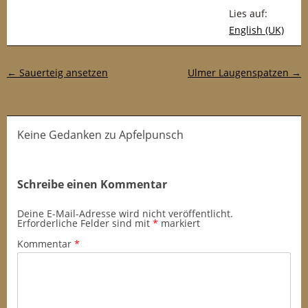
Lies auf:
English (UK)
Post-Navigation
←
Sauerteig ansetzen
Ulmer Laugenspatzen
→
Keine Gedanken zu Apfelpunsch
Schreibe einen Kommentar
Deine E-Mail-Adresse wird nicht veröffentlicht.
Erforderliche Felder sind mit
*
markiert
Kommentar
*