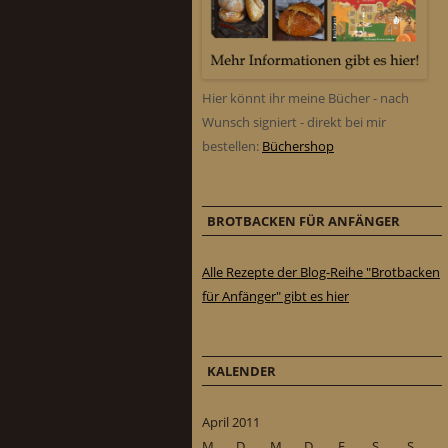
Hier könnt ihr meine Bücher - nach
Wunsch signiert - direkt bei mir
bestellen:
Büchershop
BROTBACKEN FÜR ANFÄNGER
Alle Rezepte der Blog-Reihe "Brotbacken
für Anfänger" gibt es hier
KALENDER
April 2011
M
D
M
D
F
S
S