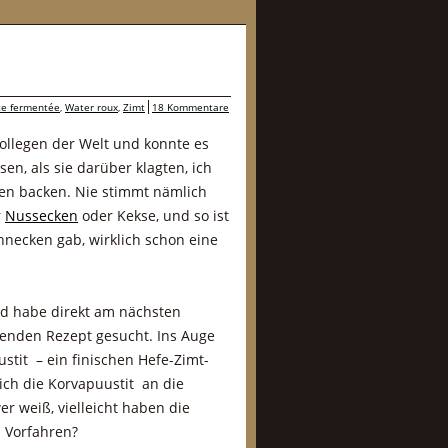
te fermentée
,
Water roux
,
Zimt
18 Kommentare
Kollegen der Welt und konnte es
sen, als sie darüber klagten, ich
en backen. Nie stimmt nämlich
r
Nussecken
oder Kekse, und so ist
chnecken gab, wirklich schon eine
nd habe direkt am nächsten
nden Rezept gesucht. Ins Auge
tit – ein finischen Hefe-Zimt-
ich die Korvapuustit an die
r weiß, vielleicht haben die
 Vorfahren?