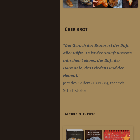
ÜBER BROT
"Der Geruch des Brotes ist der Duft
aller Düfte. Es ist der Urduft unseres
irdischen Lebens, der Duft der
Harmonie, des Friedens und der
Heimat."
Jaroslav Seifert (1901-86), tschech.
Schriftsteller
MEINE BÜCHER