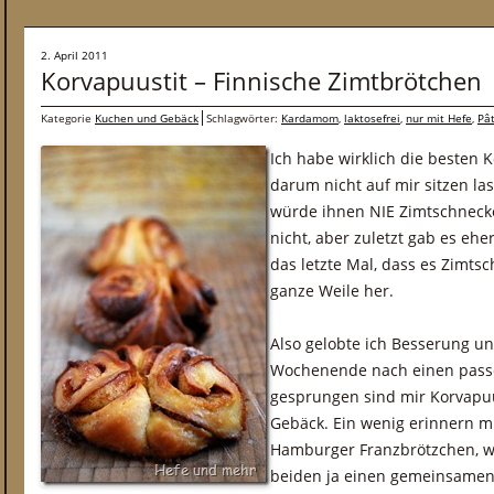
2. April 2011
Korvapuustit – Finnische Zimtbrötchen
Kategorie
Kuchen und Gebäck
Schlagwörter:
Kardamom
,
laktosefrei
,
nur mit Hefe
,
Pâ
Ich habe wirklich die besten 
darum nicht auf mir sitzen las
würde ihnen NIE Zimtschneck
nicht, aber zuletzt gab es ehe
das letzte Mal, dass es Zimts
ganze Weile her.
Also gelobte ich Besserung u
Wochenende nach einen passe
gesprungen sind mir Korvapuus
Gebäck. Ein wenig erinnern m
Hamburger Franzbrötzchen, we
beiden ja einen gemeinsamen