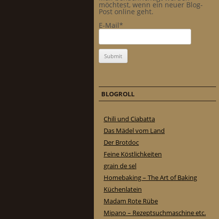
möchtest, wenn ein neuer Blog-
Post online geht.
E-Mail*
BLOGROLL
Chili und Ciabatta
Das Mädel vom Land
Der Brotdoc
Feine Köstlichkeiten
grain de sel
Homebaking – The Art of Baking
Küchenlatein
Madam Rote Rübe
Mipano – Rezeptsuchmaschine etc.