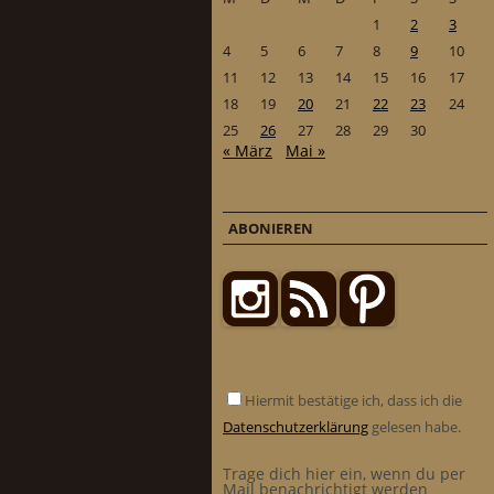
1
2
3
4
5
6
7
8
9
10
11
12
13
14
15
16
17
18
19
20
21
22
23
24
25
26
27
28
29
30
« März
Mai »
ABONIEREN
Hiermit bestätige ich, dass ich die
Datenschutzerklärung
gelesen habe.
Trage dich hier ein, wenn du per
Mail benachrichtigt werden