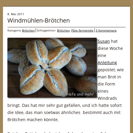
8. Mai 2011
Windmühlen-Brötchen
Kategorie
Brötchen
Schlagwörter:
Brötchen
,
Pâte fermentée
3 Kommentare
Susan
hat
diese Woche
eine
Anleitung
gepostet, wie
man Brot in
die Form
eines
Windrads
bringt. Das hat mir sehr gut gefallen, und ich hatte sofort
die Idee, das man soetwas ähnliches bestimmt auch mit
Brötchen machen könnte.