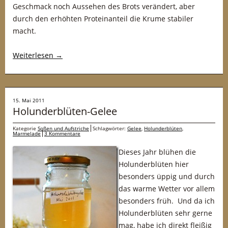
Geschmack noch Aussehen des Brots verändert, aber
durch den erhöhten Proteinanteil die Krume stabiler
macht.
Weiterlesen
→
15. Mai 2011
Holunderblüten-Gelee
Kategorie
Soßen und Aufstriche
Schlagwörter:
Gelee
,
Holunderblüten
,
Marmelade
3 Kommentare
Dieses Jahr blühen die
Holunderblüten hier
besonders üppig und durch
das warme Wetter vor allem
besonders früh. Und da ich
Holunderblüten sehr gerne
mag, habe ich direkt fleißig