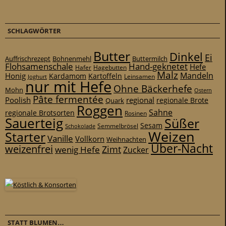
SCHLAGWÖRTER
Butter
Dinkel
Ei
Auffrischrezept
Bohnenmehl
Buttermilch
Flohsamenschale
Hand-geknetet
Hefe
Hafer
Hagebutten
Malz
Mandeln
Honig
Kardamom
Kartoffeln
Leinsamen
Joghurt
nur mit Hefe
Ohne Bäckerhefe
Mohn
Ostern
Pâte fermentée
Poolish
regional
Quark
regionale Brote
Roggen
Sahne
regionale Brotsorten
Rosinen
Sauerteig
Süßer
Sesam
Schokolade
Semmelbrösel
Weizen
Starter
Vanille
Vollkorn
Weihnachten
Über-Nacht
weizenfrei
Zimt
wenig Hefe
Zucker
STATT BLUMEN…