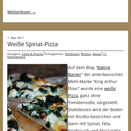
Weiterlesen
→
1. Mai 2011
Weiße Spinat-Pizza
Kategorie
Tarte & Quiche
Schlagwörter:
Knoblauch
,
Ricotta
,
Spinat
11
Kommentare
Auf dem Blog “
Baking
Banter
” der amerikanischen
Mehl-Marke “King Arthur
Flour” wurde eine
weiße
Pizza
, ganz ohne
Tomatensoße, vorgestellt.
Stattdessen wird der Boden
mit Ricotta bestrichen und
dann mit Spinat, Feta,
Knoblauch und Mozzarella