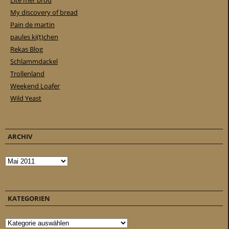
Lite mer bröd
My discovery of bread
Pain de martin
paules ki(t)chen
Rekas Blog
Schlammdackel
Trollenland
Weekend Loafer
Wild Yeast
ARCHIV
Archiv
KATEGORIEN
Kategorien