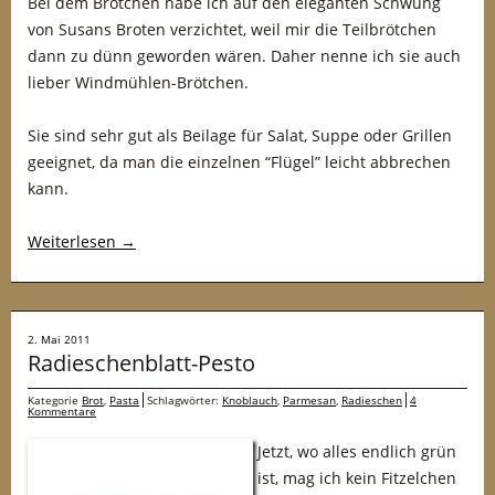
Bei dem Brötchen habe ich auf den eleganten Schwung
von Susans Broten verzichtet, weil mir die Teilbrötchen
dann zu dünn geworden wären. Daher nenne ich sie auch
lieber Windmühlen-Brötchen.
Sie sind sehr gut als Beilage für Salat, Suppe oder Grillen
geeignet, da man die einzelnen “Flügel” leicht abbrechen
kann.
Weiterlesen
→
2. Mai 2011
Radieschenblatt-Pesto
Kategorie
Brot
,
Pasta
Schlagwörter:
Knoblauch
,
Parmesan
,
Radieschen
4
Kommentare
Jetzt, wo alles endlich grün
ist, mag ich kein Fitzelchen