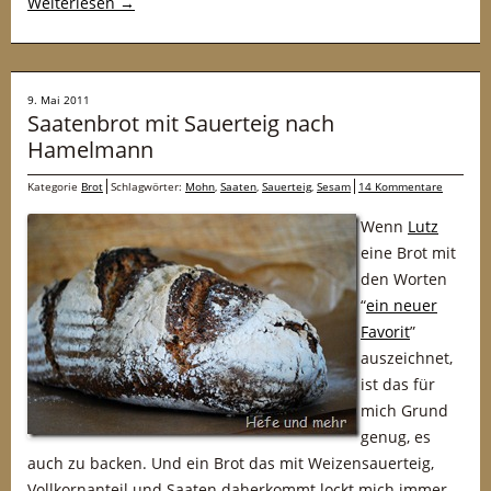
Weiterlesen
→
9. Mai 2011
Saatenbrot mit Sauerteig nach
Hamelmann
Kategorie
Brot
Schlagwörter:
Mohn
,
Saaten
,
Sauerteig
,
Sesam
14 Kommentare
Wenn
Lutz
eine Brot mit
den Worten
“
ein neuer
Favorit
”
auszeichnet,
ist das für
mich Grund
genug, es
auch zu backen. Und ein Brot das mit Weizensauerteig,
Vollkornanteil und Saaten daherkommt lockt mich immer.