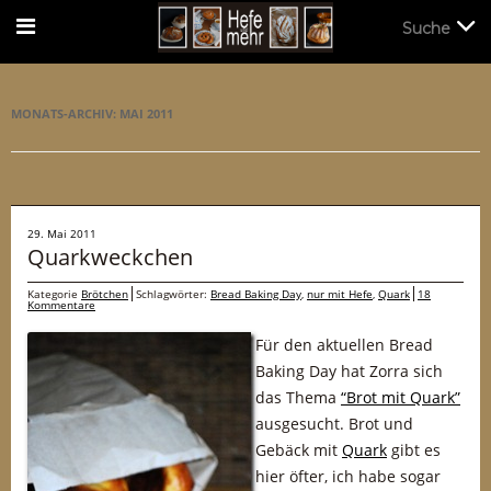
Suche
Suche
MONATS-ARCHIV:
MAI 2011
29. Mai 2011
Quarkweckchen
Kategorie
Brötchen
Schlagwörter:
Bread Baking Day
,
nur mit Hefe
,
Quark
18
Kommentare
Für den aktuellen Bread
Baking Day hat Zorra sich
das Thema
“Brot mit Quark”
ausgesucht. Brot und
Gebäck mit
Quark
gibt es
hier öfter, ich habe sogar