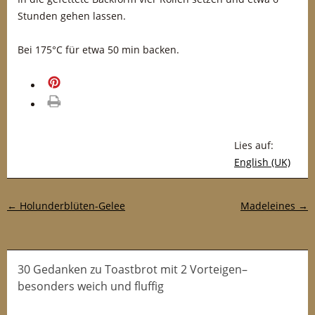
Stunden gehen lassen.
Bei 175°C für etwa 50 min backen.
merken
drucken
Lies auf:
English (UK)
Post-Navigation
←
Holunderblüten-Gelee
Madeleines
→
30 Gedanken
zu
Toastbrot mit 2 Vorteigen–
besonders weich und fluffig