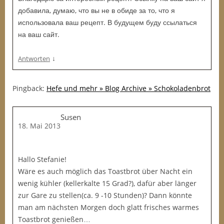
добавила, думаю, что вы не в обиде за то, что я
использовала ваш рецепт. В будущем буду ссылаться
на ваш сайт.
↓
Antworten
Pingback:
Hefe und mehr » Blog Archive » Schokoladenbrot
Susen
18. Mai 2013
Hallo Stefanie!
Wäre es auch möglich das Toastbrot über Nacht ein
wenig kühler (kellerkalte 15 Grad?), dafür aber länger
zur Gare zu stellen(ca. 9 -10 Stunden)? Dann könnte
man am nächsten Morgen doch glatt frisches warmes
Toastbrot genießen…