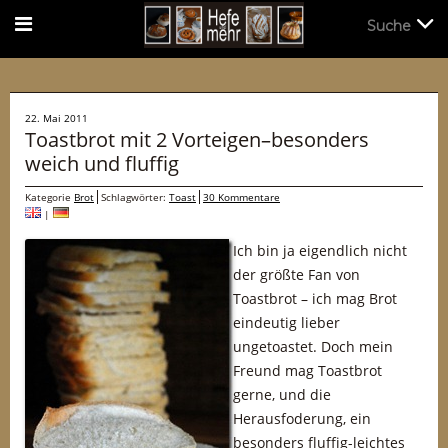
Suche
Suche
22. Mai 2011
Toastbrot mit 2 Vorteigen–besonders
weich und fluffig
Kategorie
Brot
Schlagwörter:
Toast
30 Kommentare
|
Ich bin ja eigendlich nicht
der größte Fan von
Toastbrot – ich mag Brot
eindeutig lieber
ungetoastet. Doch mein
Freund mag Toastbrot
gerne, und die
Herausfoderung, ein
besonders fluffig-leichtes