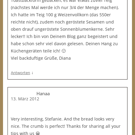
Toastbackform gebacken, es war etwas zuviel Teig
(nächstes Mal werde ich nur 3/4 der Menge machen).
Ich hatte im Teig 100 g Weizenvollkorn (das 550er
reichte nicht), zudem noch geröstete Sesamen und
oben drauf ungeröstete Sonnenblumenkerne. Sehr
lecker!! Ich bin von Deinem Blog ganz begeistert und
habe schon sehr viel davon gelesen. Deinen Hang zu
Küchengeräten teile ich! 🙂
Viel backduftige Grüße, Diana
↓
Antworten
Hanaa
13. März 2012
Very interesting, Stefanie. And the bread looks very
nice. The crumb is perfect! Thanks for sharing all your
tips with us 😀