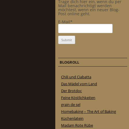
Trage dich hier ein, wenn du per
Mail benachrichtigt werden
möchtest, wenn ein neuer Blog-
Post online geht.
E-Mail*
BLOGROLL
Chili und Ciabatta
Das Mädel vom Land
Der Brotdoc
Feine Köstlichkeiten
grain de sel
Homebaking – The Art of Baking
Küchenlatein
Madam Rote Rübe