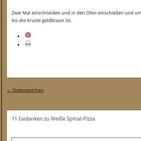
Zwei Mal einschneiden und in den Ofen einschießen und un
bis die Kruste goldbraun ist.
merken
drucken
Post-Navigation
←
Osternestchen
11 Gedanken
zu
Weiße Spinat-Pizza