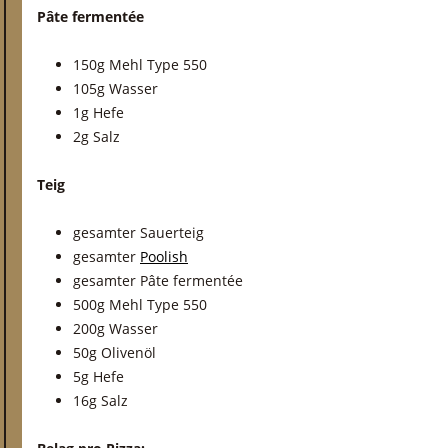
Pâte fermentée
150g Mehl Type 550
105g Wasser
1g Hefe
2g Salz
Teig
gesamter Sauerteig
gesamter
Poolish
gesamter Pâte fermentée
500g Mehl Type 550
200g Wasser
50g Olivenöl
5g Hefe
16g Salz