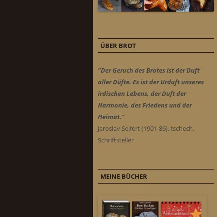
ÜBER BROT
"Der Geruch des Brotes ist der Duft
aller Düfte. Es ist der Urduft unseres
irdischen Lebens, der Duft der
Harmonie, des Friedens und der
Heimat."
Jaroslav Seifert (1901-86), tschech.
Schriftsteller
MEINE BÜCHER