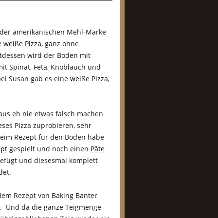
 der amerikanischen Mehl-Marke
e
weiße Pizza
, ganz ohne
ttdessen wird der Boden mit
it Spinat, Feta, Knoblauch und
bei Susan gab es eine
weiße Pizza
,
aus eh nie etwas falsch machen
eses Pizza zuprobieren, sehr
im Rezept für den Boden habe
pt
gespielt und noch einen
Pâte
efügt und diesesmal komplett
det.
 dem Rezept von Baking Banter
nt. Und da die ganze Teigmenge