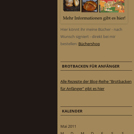
Hier könnt ihr meine Bücher - nach
Wunsch signiert - direkt bei mir
bestellen:
Büchershop
BROTBACKEN FÜR ANFÄNGER
Alle Rezepte der Blog-Reihe "Brotbacken
für Anfänger" gibt es hier
KALENDER
Mai 2011
M
D
M
D
F
S
S