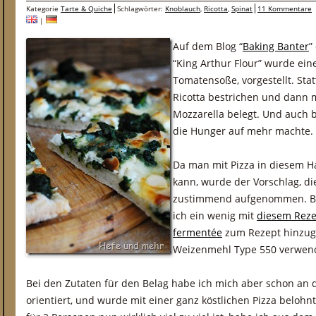
Kategorie
Tarte & Quiche
Schlagwörter:
Knoblauch
,
Ricotta
,
Spinat
11 Kommentare
|
Auf dem Blog “
Baking Banter
”
“King Arthur Flour” wurde ein
Tomatensoße, vorgestellt. Sta
Ricotta bestrichen und dann m
Mozzarella belegt. Und auch 
die Hunger auf mehr machte.
Da man mit Pizza in diesem H
kann, wurde der Vorschlag, di
zustimmend aufgenommen. Be
ich ein wenig mit
diesem Reze
fermentée
zum Rezept hinzug
Weizenmehl Type 550 verwen
Bei den Zutaten für den Belag habe ich mich aber schon an
orientiert, und wurde mit einer ganz köstlichen Pizza beloh