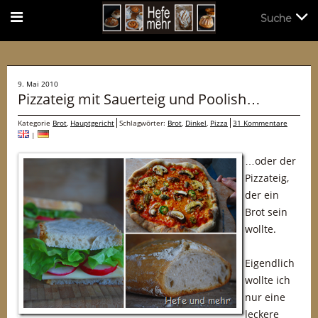
Suche
Suche
9. Mai 2010
Pizzateig mit Sauerteig und Poolish…
Kategorie
Brot
,
Hauptgericht
Schlagwörter:
Brot
,
Dinkel
,
Pizza
31 Kommentare
|
…oder der
Pizzateig,
der ein
Brot sein
wollte.
Eigendlich
wollte ich
nur eine
leckere