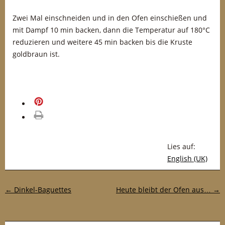
Zwei Mal einschneiden und in den Ofen einschießen und
mit Dampf 10 min backen, dann die Temperatur auf 180°C
reduzieren und weitere 45 min backen bis die Kruste
goldbraun ist.
merken
drucken
Lies auf:
English (UK)
Post-Navigation
←
Dinkel-Baguettes
Heute bleibt der Ofen aus…
→