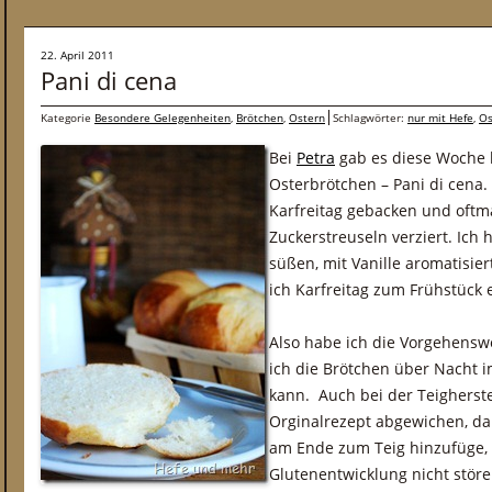
22. April 2011
Pani di cena
Kategorie
Besondere Gelegenheiten
,
Brötchen
,
Ostern
Schlagwörter:
nur mit Hefe
,
Os
Bei
Petra
gab es diese Woche l
Osterbrötchen – Pani di cena.
Karfreitag gebacken und oftm
Zuckerstreuseln verziert. Ich
süßen, mit Vanille aromatisier
ich Karfreitag zum Frühstück e
Also habe ich die Vorgehenswe
ich die Brötchen über Nacht 
kann. Auch bei der Teigherst
Orginalrezept abgewichen, da
am Ende zum Teig hinzufüge, 
Glutenentwicklung nicht störe