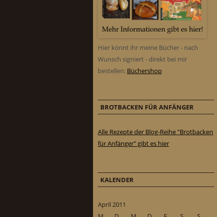
Hier könnt ihr meine Bücher - nach
Wunsch signiert - direkt bei mir
bestellen:
Büchershop
BROTBACKEN FÜR ANFÄNGER
Alle Rezepte der Blog-Reihe "Brotbacken
für Anfänger" gibt es hier
KALENDER
April 2011
M
D
M
D
F
S
S