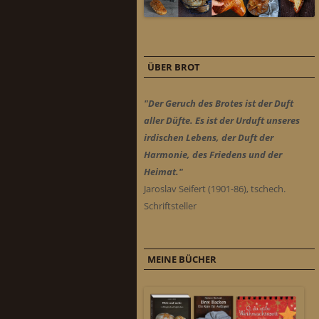
ÜBER BROT
"Der Geruch des Brotes ist der Duft
aller Düfte. Es ist der Urduft unseres
irdischen Lebens, der Duft der
Harmonie, des Friedens und der
Heimat."
Jaroslav Seifert (1901-86), tschech.
Schriftsteller
MEINE BÜCHER