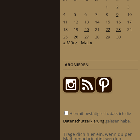
1
2
3
4
5
6
7
8
9
10
11
12
13
14
15
16
17
18
19
20
21
22
23
24
25
26
27
28
29
30
« März
Mai »
ABONIEREN
Hiermit bestätige ich, dass ich die
Datenschutzerklärung
gelesen habe.
Trage dich hier ein, wenn du per
Mail benachrichtigt werden