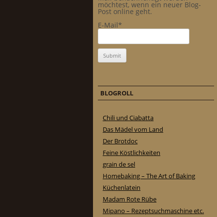
möchtest, wenn ein neuer Blog-
Post online geht.
E-Mail*
BLOGROLL
Chili und Ciabatta
Das Mädel vom Land
Der Brotdoc
Feine Köstlichkeiten
grain de sel
Homebaking – The Art of Baking
Küchenlatein
Madam Rote Rübe
Mipano – Rezeptsuchmaschine etc.