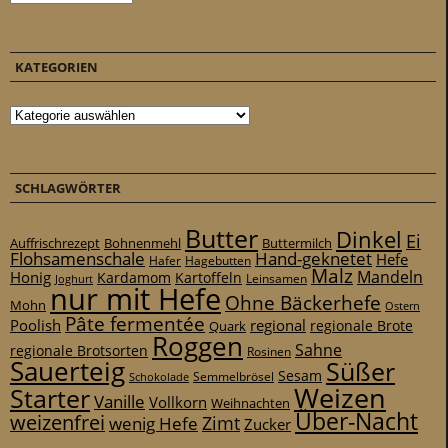
KATEGORIEN
Kategorien
SCHLAGWÖRTER
Butter
Dinkel
Ei
Auffrischrezept
Bohnenmehl
Buttermilch
Flohsamenschale
Hand-geknetet
Hefe
Hafer
Hagebutten
Malz
Mandeln
Honig
Kardamom
Kartoffeln
Leinsamen
Joghurt
nur mit Hefe
Ohne Bäckerhefe
Mohn
Ostern
Pâte fermentée
Poolish
regional
Quark
regionale Brote
Roggen
Sahne
regionale Brotsorten
Rosinen
Sauerteig
Süßer
Sesam
Schokolade
Semmelbrösel
Weizen
Starter
Vanille
Vollkorn
Weihnachten
Über-Nacht
weizenfrei
Zimt
wenig Hefe
Zucker