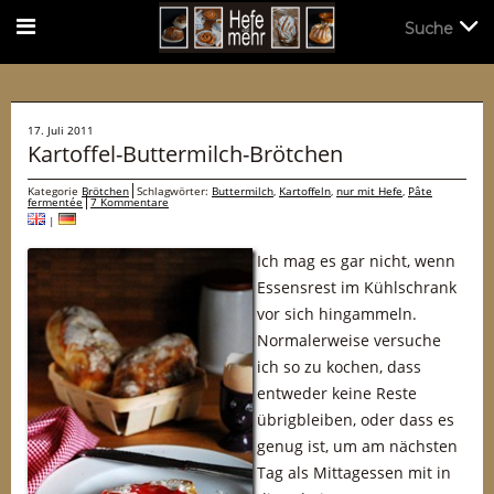
Suche
Suche
17. Juli 2011
Kartoffel-Buttermilch-Brötchen
Kategorie
Brötchen
Schlagwörter:
Buttermilch
,
Kartoffeln
,
nur mit Hefe
,
Pâte
fermentée
7 Kommentare
|
Ich mag es gar nicht, wenn
Essensrest im Kühlschrank
vor sich hingammeln.
Normalerweise versuche
ich so zu kochen, dass
entweder keine Reste
übrigbleiben, oder dass es
genug ist, um am nächsten
Tag als Mittagessen mit in