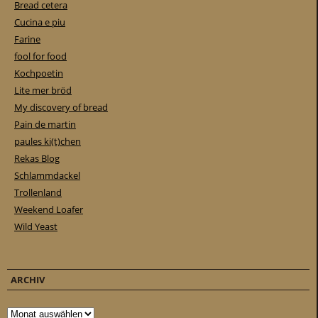
Bread cetera
Cucina e piu
Farine
fool for food
Kochpoetin
Lite mer bröd
My discovery of bread
Pain de martin
paules ki(t)chen
Rekas Blog
Schlammdackel
Trollenland
Weekend Loafer
Wild Yeast
ARCHIV
Archiv