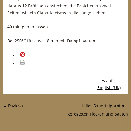
daraus 12 Brötchen abstechen, die Brötchen an zwei
Seiten wie ein Ciabatta etwas in die Länge ziehen.
40 min gehen lassen.
Bei 250°C für etwa 18 min mit Dampf backen.
merken
drucken
Lies auf:
English (UK)
Post-Navigation
←
Pavlova
Helles Sauerteigbrot mit
gerösteten Flocken und Saaten
→