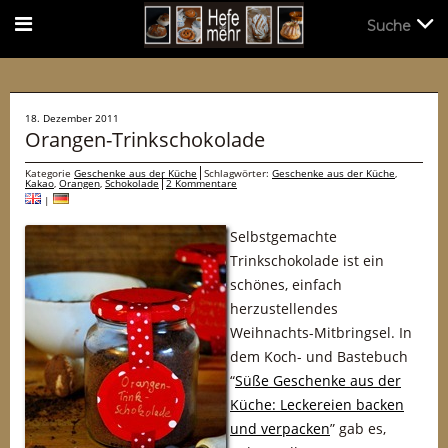
Suche
Suche
18. Dezember 2011
Orangen-Trinkschokolade
Kategorie
Geschenke aus der Küche
Schlagwörter:
Geschenke aus der Küche
,
Kakao
,
Orangen
,
Schokolade
2 Kommentare
|
Selbstgemachte
Trinkschokolade ist ein
schönes, einfach
herzustellendes
Weihnachts-Mitbringsel. In
dem Koch- und Bastebuch
“
Süße Geschenke aus der
Küche: Leckereien backen
und verpacken
” gab es,