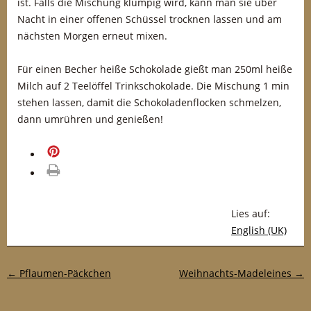
ist. Falls die Mischung klumpig wird, kann man sie über
Nacht in einer offenen Schüssel trocknen lassen und am
nächsten Morgen erneut mixen.
Für einen Becher heiße Schokolade gießt man 250ml heiße
Milch auf 2 Teelöffel Trinkschokolade. Die Mischung 1 min
stehen lassen, damit die Schokoladenflocken schmelzen,
dann umrühren und genießen!
merken
drucken
Lies auf:
English (UK)
Post-Navigation
←
Pflaumen-Päckchen
Weihnachts-Madeleines
→