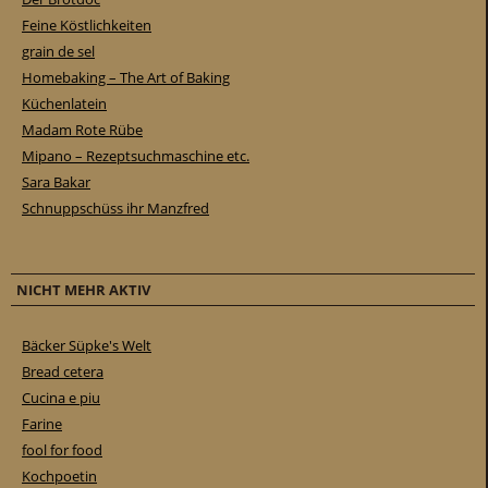
Feine Köstlichkeiten
grain de sel
Homebaking – The Art of Baking
Küchenlatein
Madam Rote Rübe
Mipano – Rezeptsuchmaschine etc.
Sara Bakar
Schnuppschüss ihr Manzfred
NICHT MEHR AKTIV
Bäcker Süpke's Welt
Bread cetera
Cucina e piu
Farine
fool for food
Kochpoetin