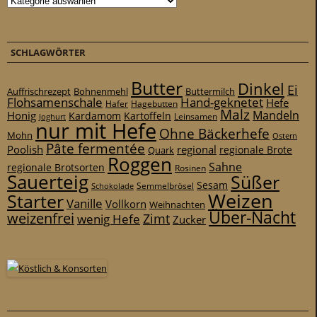
SCHLAGWÖRTER
Butter
Dinkel
Ei
Auffrischrezept
Bohnenmehl
Buttermilch
Flohsamenschale
Hand-geknetet
Hefe
Hafer
Hagebutten
Malz
Mandeln
Honig
Kardamom
Kartoffeln
Leinsamen
Joghurt
nur mit Hefe
Ohne Bäckerhefe
Mohn
Ostern
Pâte fermentée
Poolish
regional
Quark
regionale Brote
Roggen
Sahne
regionale Brotsorten
Rosinen
Sauerteig
Süßer
Sesam
Schokolade
Semmelbrösel
Weizen
Starter
Vanille
Vollkorn
Weihnachten
Über-Nacht
weizenfrei
Zimt
wenig Hefe
Zucker