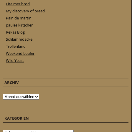
Lite mer bröd
My discovery of bread
Pain de martin
paules ki(t)chen
Rekas Blog
Schlammdackel
Trollenland
Weekend Loafer
Wild Yeast
ARCHIV
Archiv
KATEGORIEN
Kategorien