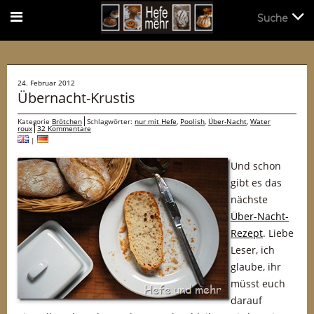
Suche
Suche
24. Februar 2012
Übernacht-Krustis
Kategorie
Brötchen
Schlagwörter:
nur mit Hefe
,
Poolish
,
Über-Nacht
,
Water
roux
32 Kommentare
|
Und schon
gibt es das
nächste
Über-Nacht-
Rezept
. Liebe
Leser, ich
glaube, ihr
müsst euch
darauf