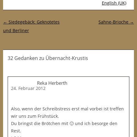
English (UK)
Post-Navigation
←
Siedegebäck: Geknotetes
Sahne-Brioche
→
und Berliner
32 Gedanken
zu
Übernacht-Krustis
Reka Herberth
24. Februar 2012
Also, wenn der Schreibstress erst mal vorbei ist treffen
wir uns zum Frühstück.
Du bringst die Brötchen mit 🙂 und ich besorge den
Rest.