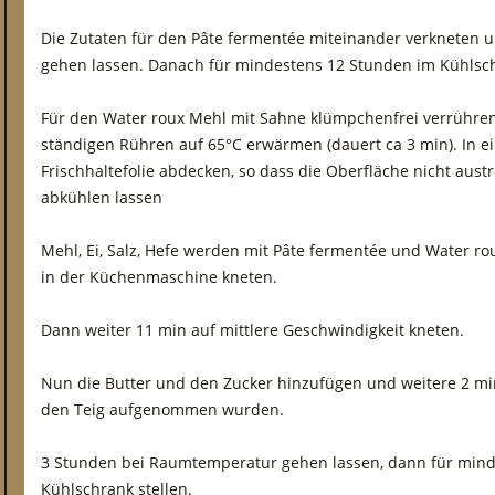
Die Zutaten für den Pâte fermentée miteinander verkneten 
gehen lassen. Danach für mindestens 12 Stunden im Kühlsc
Für den Water roux Mehl mit Sahne klümpchenfrei verrühren
ständigen Rühren auf 65°C erwärmen (dauert ca 3 min). In e
Frischhaltefolie abdecken, so dass die Oberfläche nicht aus
abkühlen lassen
Mehl, Ei, Salz, Hefe werden mit Pâte fermentée und Water ro
in der Küchenmaschine kneten.
Dann weiter 11 min auf mittlere Geschwindigkeit kneten.
Nun die Butter und den Zucker hinzufügen und weitere 2 min
den Teig aufgenommen wurden.
3 Stunden bei Raumtemperatur gehen lassen, dann für mind
Kühlschrank stellen.