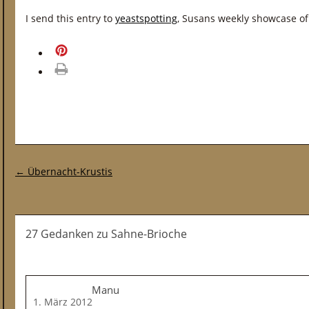
I send this entry to
yeastspotting
, Susans weekly showcase of
merken
drucken
Post-Navigation
←
Übernacht-Krustis
27 Gedanken
zu
Sahne-Brioche
Manu
1. März 2012