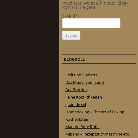
möchtest, wenn ein neuer Blog-
Post online geht.
E-Mail*
BLOGROLL
Chili und Ciabatta
Das Mädel vom Land
Der Brotdoc
Feine Köstlichkeiten
grain de sel
Homebaking – The Art of Baking
Küchenlatein
Madam Rote Rübe
Mipano – Rezeptsuchmaschine etc.