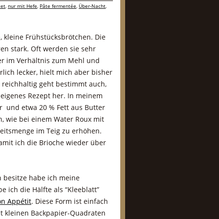
tet
,
nur mit Hefe
,
Pâte fermentée
,
Über-Nacht
,
e, kleine Frühstücksbrötchen. Die
ren stark. Oft werden sie sehr
ter im Verhältnis zum Mehl und
lich lecker, hielt mich aber bisher
reichhaltig geht bestimmt auch,
n eigenes Rezept her. In meinem
r und etwa 20 % Fett aus Butter
, wie bei einem Water Roux mit
keitsmenge im Teig zu erhöhen.
amit ich die Brioche wieder über
 besitze habe ich meine
ich die Hälfte als “Kleeblatt”
n Appétit
. Diese Form ist einfach
it kleinen Backpapier-Quadraten