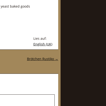
 yeast baked goods
Lies auf:
English (UK)
Brötchen Rustiko
→