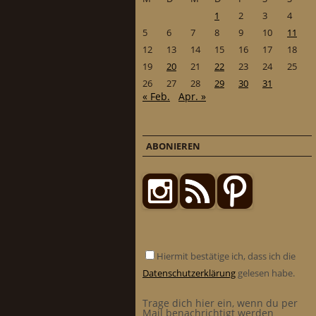
1
2
3
4
5
6
7
8
9
10
11
12
13
14
15
16
17
18
19
20
21
22
23
24
25
26
27
28
29
30
31
« Feb.
Apr. »
ABONIEREN
Hiermit bestätige ich, dass ich die
Datenschutzerklärung
gelesen habe.
Trage dich hier ein, wenn du per
Mail benachrichtigt werden