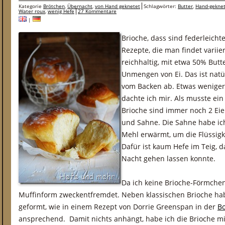
Kategorie
Brötchen
,
Übernacht
,
von Hand geknetet
Schlagwörter:
Butter
,
Hand-gekne
Water roux
,
wenig Hefe
27 Kommentare
|
Brioche, dass sind federleicht
Rezepte, die man findet variie
reichhaltig, mit etwa 50% But
Unmengen von Ei. Das ist natür
vom Backen ab. Etwas weniger 
dachte ich mir. Als musste ei
Brioche sind immer noch 2 Eie
und Sahne. Die Sahne habe ich
Mehl erwärmt, um die Flüssig
Dafür ist kaum Hefe im Teig, d
Nacht gehen lassen konnte.
Da ich keine Brioche-Förmchen
Muffinform zweckentfremdet. Neben klassischen Brioche habe 
geformt, wie in einem Rezept von Dorrie Greenspan in der
Bo
ansprechend. Damit nichts anhängt, habe ich die Brioche m