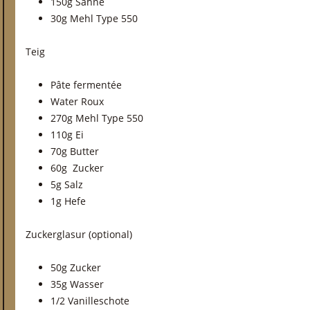
150g Sahne
30g Mehl Type 550
Teig
Pâte fermentée
Water Roux
270g Mehl Type 550
110g Ei
70g Butter
60g Zucker
5g Salz
1g Hefe
Zuckerglasur (optional)
50g Zucker
35g Wasser
1/2 Vanilleschote