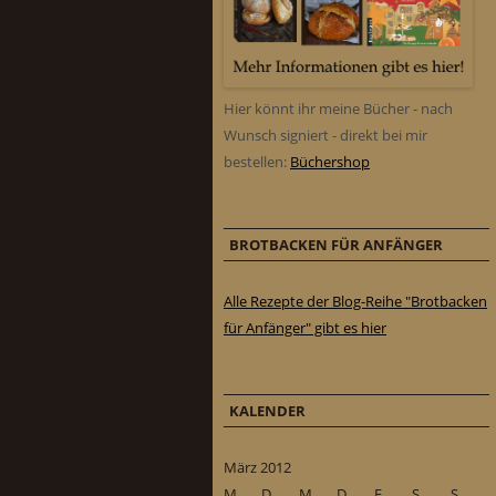
Hier könnt ihr meine Bücher - nach
Wunsch signiert - direkt bei mir
bestellen:
Büchershop
BROTBACKEN FÜR ANFÄNGER
Alle Rezepte der Blog-Reihe "Brotbacken
für Anfänger" gibt es hier
KALENDER
März 2012
M
D
M
D
F
S
S