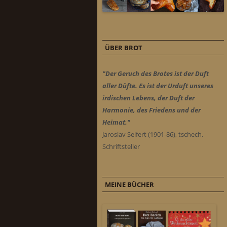
ÜBER BROT
"Der Geruch des Brotes ist der Duft
aller Düfte. Es ist der Urduft unseres
irdischen Lebens, der Duft der
Harmonie, des Friedens und der
Heimat."
Jaroslav Seifert (1901-86), tschech.
Schriftsteller
MEINE BÜCHER