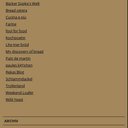
Bäcker Süpke's Welt
Bread cetera
Cucina e piu
Farine
fool for food
Kochpoetin
Lite mer bröd
My discovery of bread
Pain de martin
paules ki(t)chen
Rekas Blog
Schlammdackel
Trollenland
Weekend Loafer
Wild Yeast
ARCHIV