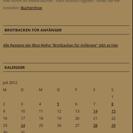
Hier könnt ihr meine Bücher - nach Wunsch signiert - direkt bei mir
bestellen:
Büchershop
BROTBACKEN FÜR ANFÄNGER
Alle Rezepte der Blog-Reihe "Brotbacken für Anfänger" gibt es hier
KALENDER
Juli 2012
M
D
M
D
F
S
S
1
2
3
4
5
6
7
8
9
10
11
12
13
14
15
16
17
18
19
20
21
22
23
24
25
26
27
28
29
30
31