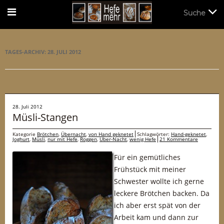
Suche
Suche
TAGES-ARCHIV:
28. JULI 2012
28. Juli 2012
Müsli-Stangen
Kategorie
Brötchen
,
Übernacht
,
von Hand geknetet
Schlagwörter:
Hand-geknetet
,
Joghurt
,
Müsli
,
nur mit Hefe
,
Roggen
,
Über-Nacht
,
wenig Hefe
21 Kommentare
Für ein gemütliches
Frühstück mit meiner
Schwester wollte ich gerne
leckere Brötchen backen. Da
ich aber erst spät von der
Arbeit kam und dann zur