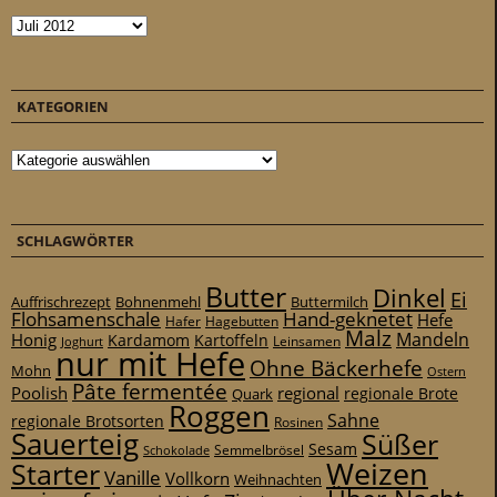
Archiv
KATEGORIEN
Kategorien
SCHLAGWÖRTER
Butter
Dinkel
Ei
Auffrischrezept
Bohnenmehl
Buttermilch
Flohsamenschale
Hand-geknetet
Hefe
Hafer
Hagebutten
Malz
Mandeln
Honig
Kardamom
Kartoffeln
Leinsamen
Joghurt
nur mit Hefe
Ohne Bäckerhefe
Mohn
Ostern
Pâte fermentée
Poolish
regional
Quark
regionale Brote
Roggen
Sahne
regionale Brotsorten
Rosinen
Sauerteig
Süßer
Sesam
Schokolade
Semmelbrösel
Weizen
Starter
Vanille
Vollkorn
Weihnachten