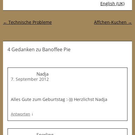
English (UK)
Post-Navigation
←
Technische Probleme
Äffchen-Kuchen
→
4 Gedanken
zu
Banoffee Pie
Nadja
7. September 2012
Alles Gute zum Geburtstag :-))) Herzlichst Nadja
↓
Antworten
Sperling