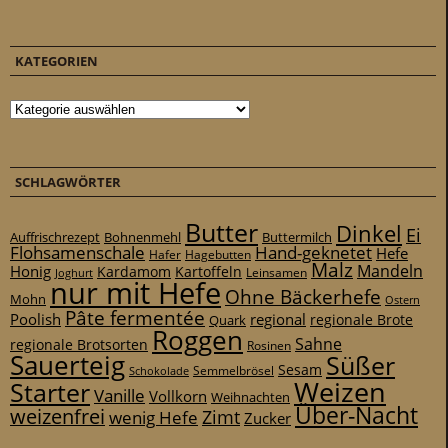
KATEGORIEN
Kategorien
SCHLAGWÖRTER
Butter
Dinkel
Ei
Auffrischrezept
Bohnenmehl
Buttermilch
Flohsamenschale
Hand-geknetet
Hefe
Hafer
Hagebutten
Malz
Mandeln
Honig
Kardamom
Kartoffeln
Leinsamen
Joghurt
nur mit Hefe
Ohne Bäckerhefe
Mohn
Ostern
Pâte fermentée
Poolish
regional
Quark
regionale Brote
Roggen
Sahne
regionale Brotsorten
Rosinen
Sauerteig
Süßer
Sesam
Schokolade
Semmelbrösel
Weizen
Starter
Vanille
Vollkorn
Weihnachten
Über-Nacht
weizenfrei
Zimt
wenig Hefe
Zucker