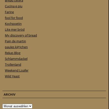
Bread cetera
Cucina e piu
Farine
fool for food
Kochpoetin
Lite mer bröd
My discovery of bread
Pain de martin
paules ki(t)chen
Rekas Blog
Schlammdackel
Trollenland
Weekend Loafer
Wild Yeast
ARCHIV
Archiv