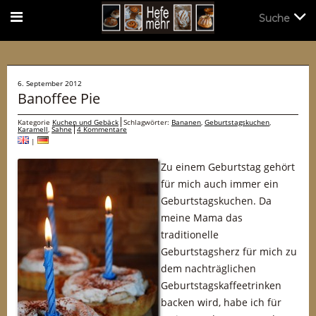
Suche
Suche
6. September 2012
Banoffee Pie
Kategorie
Kuchen und Gebäck
Schlagwörter:
Bananen
,
Geburtstagskuchen
,
Karamell
,
Sahne
4 Kommentare
|
Zu einem Geburtstag gehört
für mich auch immer ein
Geburtstagskuchen. Da
meine Mama das
traditionelle
Geburtstagsherz für mich zu
dem nachträglichen
Geburtstagskaffeetrinken
backen wird, habe ich für